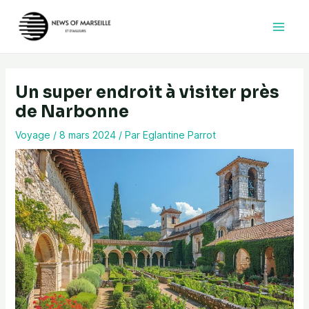
Aller
au
contenu
Un super endroit à visiter près
de Narbonne
Voyage
/
8 mars 2024
/ Par
Eglantine Parrot