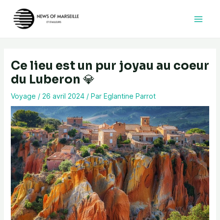
Aller
au
contenu
Ce lieu est un pur joyau au coeur
du Luberon 💎
Voyage
/
26 avril 2024
/ Par
Eglantine Parrot