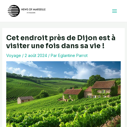
Aller
au
contenu
Cet endroit près de Dijon est à
visiter une fois dans sa vie !
Voyage
/
2 août 2024
/ Par
Eglantine Parrot