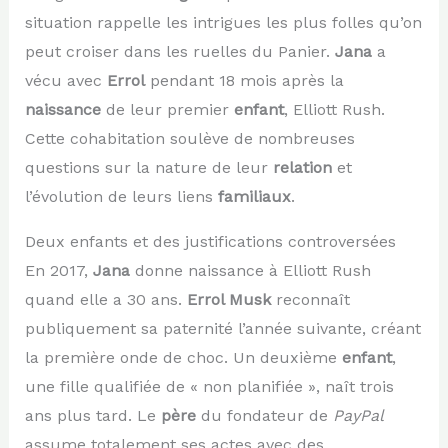
situation rappelle les intrigues les plus folles qu’on
peut croiser dans les ruelles du Panier.
Jana
a
vécu avec
Errol
pendant 18 mois après la
naissance
de leur premier
enfant
, Elliott Rush.
Cette cohabitation soulève de nombreuses
questions sur la nature de leur
relation
et
l’évolution de leurs liens
familiaux
.
Deux enfants et des justifications controversées
En 2017,
Jana
donne naissance à Elliott Rush
quand elle a 30 ans.
Errol Musk
reconnaît
publiquement sa paternité l’année suivante, créant
la première onde de choc. Un deuxième
enfant
,
une fille qualifiée de « non planifiée », naît trois
ans plus tard. Le
père
du fondateur de
PayPal
assume totalement ses actes avec des