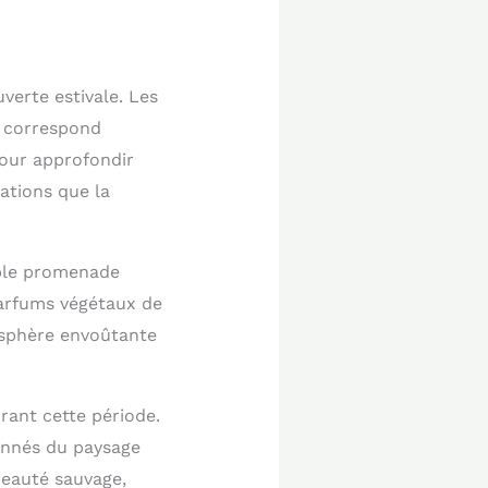
erte estivale. Les
i correspond
pour approfondir
ations que la
mple promenade
 parfums végétaux de
osphère envoûtante
rant cette période.
onnés du paysage
beauté sauvage,