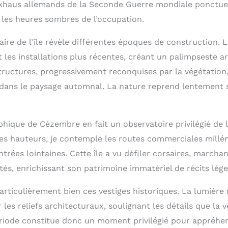
ckhaus allemands de la Seconde Guerre mondiale ponctue
 les heures sombres de l’occupation.
taire de l’île révèle différentes époques de construction.
t les installations plus récentes, créant un palimpseste a
tructures, progressivement reconquises par la végétation,
ans le paysage automnal. La nature reprend lentement se
hique de Cézembre en fait un observatoire privilégié de l
es hauteurs, je contemple les routes commerciales milléna
trées lointaines. Cette île a vu défiler corsaires, marcha
tés, enrichissant son patrimoine immatériel de récits lége
rticulièrement bien ces vestiges historiques. La lumière 
r les reliefs architecturaux, soulignant les détails que la 
riode constitue donc un moment privilégié pour appréhen