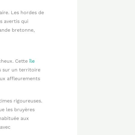
aire. Les hordes de
s avertis qui
lande bretonne,
cheux. Cette
île
 sur un territoire
 aux affleurements
times rigoureuses.
ue les bruyères
 habituée aux
 avec