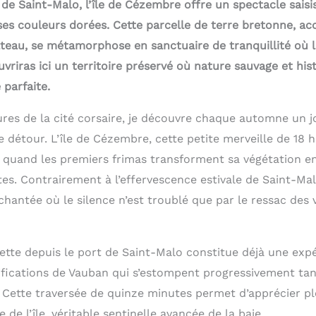
de Saint-Malo, l’île de Cézembre offre un spectacle sais
ses couleurs dorées. Cette parcelle de terre bretonne, ac
eau, se métamorphose en sanctuaire de tranquillité où 
riras ici un territoire préservé où nature sauvage et his
parfaite.
res de la cité corsaire, je découvre chaque automne un 
 détour. L’île de Cézembre, cette petite merveille de 18 h
 quand les premiers frimas transforment sa végétation en
s. Contrairement à l’effervescence estivale de Saint-Malo
antée où le silence n’est troublé que par le ressac des v
ette depuis le port de Saint-Malo constitue déjà une expé
ifications de Vauban qui s’estompent progressivement t
n. Cette traversée de quinze minutes permet d’apprécier p
 de l’île, véritable sentinelle avancée de la baie.