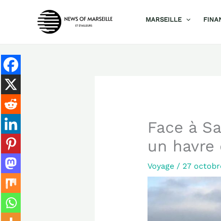
Aller
MARSEILLE
FINA
au
contenu
Face à Sa
un havre 
Voyage
/
27 octob