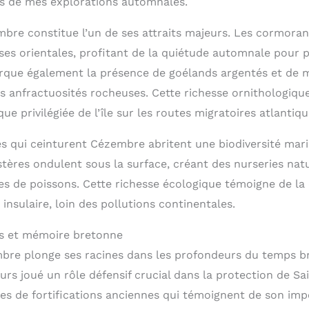
s de mes explorations automnales.
mbre constitue l’un de ses attraits majeurs. Les cormora
ises orientales, profitant de la quiétude automnale pour 
rque également la présence de goélands argentés et de 
s anfractuosités rocheuses. Cette richesse ornithologique
ue privilégiée de l’île sur les routes migratoires atlantiqu
nes qui ceinturent Cézembre abritent une biodiversité mar
stères ondulent sous la surface, créant des nurseries nat
 de poissons. Cette richesse écologique témoigne de la 
insulaire, loin des pollutions continentales.
es et mémoire bretonne
mbre plonge ses racines dans les profondeurs du temps br
urs joué un rôle défensif crucial dans la protection de Sa
ges de fortifications anciennes qui témoignent de son imp