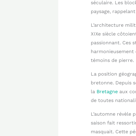
séculaire. Les blo
paysage, rappelant
L’architecture mili
XIXe siècle côtoien
passionnant. Ces s
harmonieusement d
témoins de pierre.
La position géograp
bretonne. Depuis s
la
Bretagne
aux con
de toutes nationali
L’automne révèle pa
saison fait ressorti
masquait. Cette pé