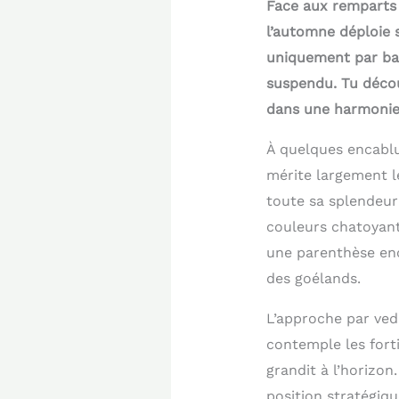
Face aux remparts 
l’automne déploie 
uniquement par bat
suspendu. Tu découv
dans une harmonie 
À quelques encablu
mérite largement le
toute sa splendeur
couleurs chatoyante
une parenthèse ench
des goélands.
L’approche par ved
contemple les fort
grandit à l’horizo
position stratégique