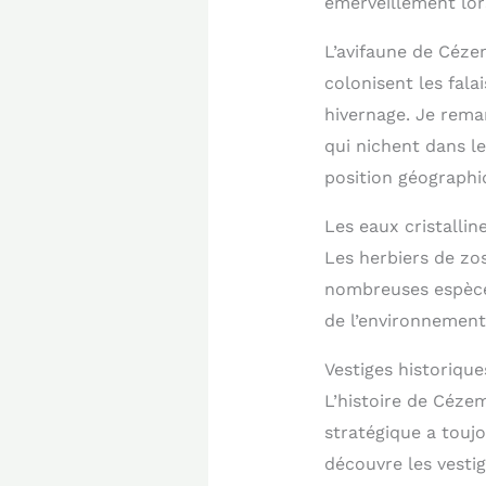
émerveillement lor
L’avifaune de Céze
colonisent les fala
hivernage. Je rema
qui nichent dans le
position géographiq
Les eaux cristalli
Les herbiers de zo
nombreuses espèces
de l’environnement 
Vestiges historiqu
L’histoire de Céze
stratégique a toujo
découvre les vesti