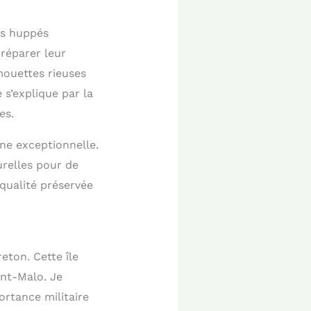
ns huppés
préparer leur
mouettes rieuses
 s’explique par la
es.
ine exceptionnelle.
urelles pour de
qualité préservée
eton. Cette île
int-Malo. Je
ortance militaire