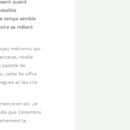
issant quand
cessible
le temps semble
toire se mêlent
joyau méconnu qui
ectares, révèle
 palette de
, cette île offre
agues et les cris
rience en soi. Je
andis que Cézembre
leinement la