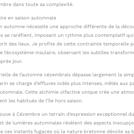
mbre dans toute sa complexité.
laire en saison automnale
n automne nécessite une approche différente de la découv
es se raréfient, imposant un rythme plus contemplatif qu
prit des lieux. Je profite de cette contrainte temporelle 
 l’écosystème insulaire, observant les subtiles transform
près jour.
rielle de l’automne cézembrais dépasse largement la si
marin se charge d’effluves iodés plus intenses, mêlés aux
utomnale. Cette alchimie olfactive unique crée une atm
nt les habitués de l’île hors saison.
ouve à Cézembre un terrain d’expression exceptionnel du
et de lumières automnales révèlent des aspects insoupç
re ces instants fugaces où la nature bretonne dévoile sa 