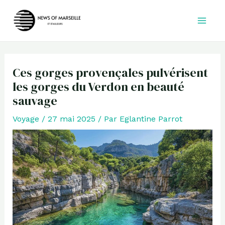
Aller
au
contenu
Ces gorges provençales pulvérisent
les gorges du Verdon en beauté
sauvage
Voyage
/
27 mai 2025
/ Par
Eglantine Parrot