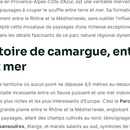
uée en Provence-Alpes-Côte d’Azur, est une véritable merveill
 paysages à couper le souffle entre terre et mer. Sa formati
ement entre le Rhône et la Méditerranée, sans oublier l’infl
culpté cette mosaïque de paysages d’une richesse exceptionne
ns les détails fascinants de ce parc naturel régional dynami
itoire de camargue, en
t mer
e territoire où aucun point ne dépasse 4,5 mètres au-dessu
bataille incessante entre un fleuve puissant et une mer indo
 plus riches et les plus intéressants d’Europe. C’est le
Parc
 grande plaine entre le Rhône et la Méditerranée, englobant
 paysages, allant des champs cultivés au nord, témoignage
sansouïres
, étangs, et marais salants au sud, symboles de 