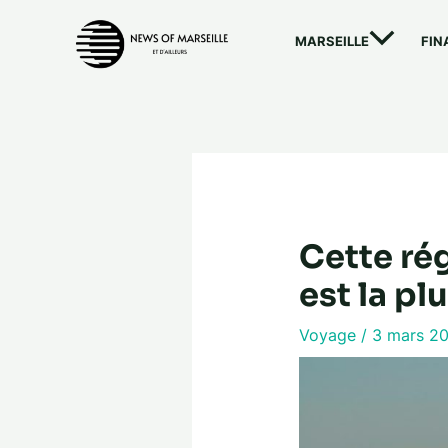
Aller
au
MARSEILLE
FIN
contenu
Cette rég
est la pl
Voyage
/
3 mars 2