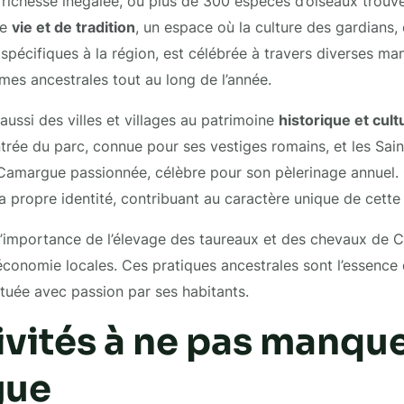
e richesse inégalée, où plus de 300 espèces d’oiseaux trouve
de
vie et de tradition
, un espace où la culture des gardians,
spécifiques à la région, est célébrée à travers diverses man
mes ancestrales tout au long de l’année.
aussi des villes et villages au patrimoine
historique et cult
ntrée du parc, connue pour ses vestiges romains, et les Sai
a Camargue passionnée, célèbre pour son pèlerinage annuel
 propre identité, contribuant au caractère unique de cette 
l’importance de l’élevage des taureaux et des chevaux de 
l’économie locales. Ces pratiques ancestrales sont l’essence 
tuée avec passion par ses habitants.
ivités à ne pas manqu
gue