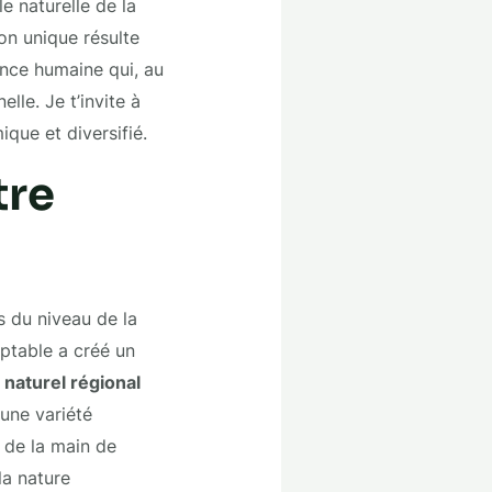
e naturelle de la
on unique résulte
uence humaine qui, au
lle. Je t’invite à
que et diversifié.
tre
s du niveau de la
mptable a créé un
 naturel régional
 une variété
 de la main de
la nature