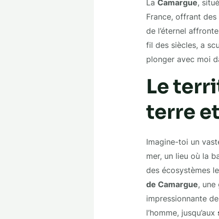
La
Camargue
, sit
France, offrant des
de l’éternel affront
fil des siècles, a s
plonger avec moi da
Le terr
terre e
Imagine-toi un vast
mer, un lieu où la 
des écosystèmes les
de Camargue
, une
impressionnante de
l’homme, jusqu’aux