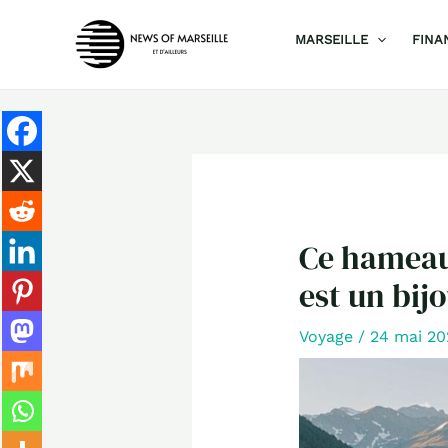
Aller
MARSEILLE
FINA
au
contenu
Ce hameau 
est un bij
Voyage
/
24 mai 2