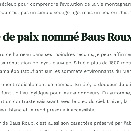
précieux pour comprendre l’évolution de la vie montagnard
u n’est pas un simple vestige figé, mais un lieu où l’hist
e de paix nommé Baus Rou
ru ce hameau dans ses moindres recoins, je peux affirm
a réputation de joyau sauvage. Situé à plus de 1600 mètre
rama époustouflant sur les sommets environnants du Mer
orment radicalement ce hameau. En été, la douceur du cli
n font un lieu idyllique pour les randonneurs. En automne,
nt un contraste saisissant avec le bleu du ciel. L’hiver, la
u blanc et le rend presque inaccessible.
ur de Baus Roux, c’est aussi son caractère préservé par l’