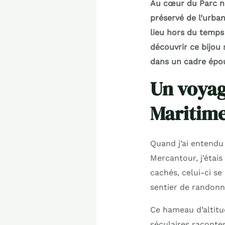
Au cœur du Parc n
préservé de l’urba
lieu hors du temp
découvrir ce bijou
dans un cadre épou
Un voyag
Maritim
Quand j’ai entendu
Mercantour, j’étai
cachés, celui-ci s
sentier de randonn
Ce hameau d’altit
séculaires raconte