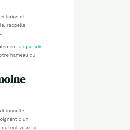
s farios et
le, rappelle
.
galement
un paradis
notre hameau du
imoine
ditionnelle
moignent d’un
 qui ont vécu ici