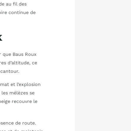
e au fil des
oire continue de
x
er que Baus Roux
s d’altitude, ce
cantour.
mat et l’explosion
 les mélèzes se
 neige recouvre le
absence de route.