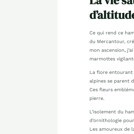
La vie s
d’altitud
Ce qui rend ce ham
du Mercantour, cré
mon ascension, j’a
marmottes vigilante
La flore entourant
alpines se parent d
Ces fleurs embléma
pierre.
L’isolement du ham
d’ornithologie pou
Les amoureux de la 