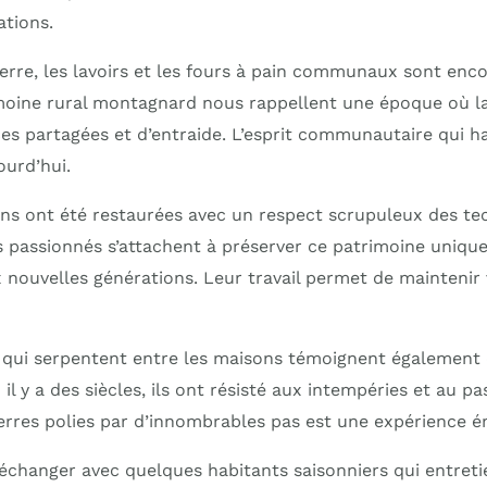
tions.
erre, les lavoirs et les fours à pain communaux sont encor
oine rural montagnard nous rappellent une époque où la v
s partagées et d’entraide. L’esprit communautaire qui hab
ourd’hui.
ons ont été restaurées avec un respect scrupuleux des te
s passionnés s’attachent à préserver ce patrimoine unique
 nouvelles générations. Leur travail permet de maintenir 
qui serpentent entre les maisons témoignent également d
il y a des siècles, ils ont résisté aux intempéries et au p
erres polies par d’innombrables pas est une expérience 
’échanger avec quelques habitants saisonniers qui entreti