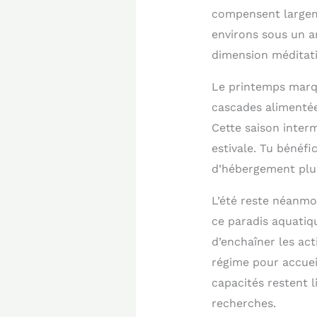
compensent largeme
environs sous un an
dimension méditativ
Le printemps marque
cascades alimentée
Cette saison interm
estivale. Tu bénéfi
d’hébergement plus
L’été reste néanmoi
ce paradis aquatique
d’enchaîner les ac
régime pour accueil
capacités restent 
recherches.