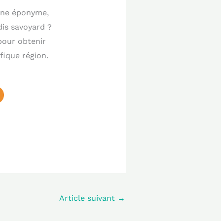
mune éponyme,
dis savoyard ?
pour obtenir
fique région.
Article suivant
→