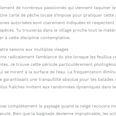
alement de nombreux passionnés qui viennent taquiner l
 Une carte de pêche locale s’impose pour pratiquer cette a
ones autorisées sont clairement indiquées et respectent 
pèces. Tu trouveras dans le village proche tout le matéri
r à cette discipline contemplative.
atre saisons aux multiples visages
me radicalement l’ambiance du site lorsque les feuillus r
tes. Je trouve cette période particulièrement photogéniq
ui se mirent à la surface de l’eau. La fréquentation dimi
e garantissant une tranquillité absolue pour tes balades 
lus fraîches invitent aux randonnées dynamiques dans le
ose complètement le paysage quand la neige recouvre mo
ulé. Bien que la baignade devienne impraticable, les acti