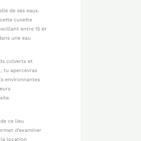
elle de ses eaux.
 cette cuvette
cillant entre 15 et
 dans une eau
ds colverts et
, tu apercevras
ts environnantes
teurs
site.
de ce lieu
permet d’examiner
la location