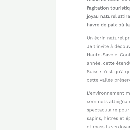
l’agitation tourist
joyau naturel atti
havre de paix où l
Un écrin naturel p
Je t’invite à décou
Haute-Savoie. Cont
année, cette étend
Suisse n’est qu’à 
cette vallée préser
L’environnement mo
sommets atteignant
spectaculaire pour
sapins, hêtres et é
et massifs verdoya