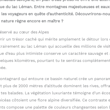
ique du lac Léman. Entre montagnes majestueuses et eaux c
re les voyageurs en quête d’authenticité. Découvrirons-no
a nature règne encore en maître ?
réservé au cœur des Alpes
vrir un trésor caché qui mérite amplement le détour lors 
rairement au lac Léman qui accueille des millions de vis
ue d’eau plus intimiste conserve un caractère sauvage et
quelques kilomètres, pourtant tu te sentiras complètemen
vée.
ntagnard qui entoure ce bassin naturel crée un panoram
 plus de 2000 mètres d’altitude dominent les rives, offr
 tes balades. La végétation luxuriante témoigne d’un éco
picéas côtoient une flore alpine diversifiée. Ce contraste
nts compose une palette de couleurs changeantes selon l