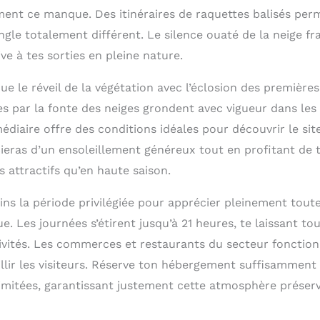
nt ce manque. Des itinéraires de raquettes balisés perme
gle totalement différent. Le silence ouaté de la neige fr
e à tes sorties en pleine nature.
 le réveil de la végétation avec l’éclosion des premières 
s par la fonte des neiges grondent avec vigueur dans les
édiaire offre des conditions idéales pour découvrir le sit
cieras d’un ensoleillement généreux tout en profitant de t
 attractifs qu’en haute saison.
ns la période privilégiée pour apprécier pleinement toute
. Les journées s’étirent jusqu’à 21 heures, te laissant tout
tivités. Les commerces et restaurants du secteur fonction
lir les visiteurs. Réserve ton hébergement suffisamment à
limitées, garantissant justement cette atmosphère préser