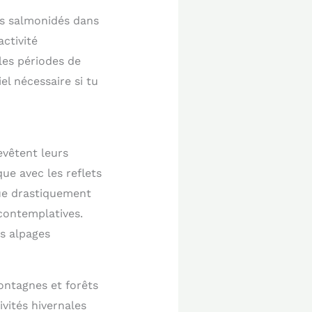
es salmonidés dans
ctivité
les périodes de
el nécessaire si tu
evêtent leurs
ue avec les reflets
nue drastiquement
contemplatives.
s alpages
ntagnes et forêts
vités hivernales