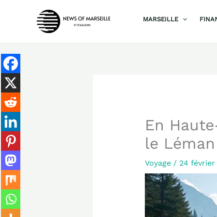
Aller
MARSEILLE
FINA
au
contenu
En Haute-
le Léman
Voyage
/
24 févrie