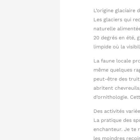
L’origine glaciaire
Les glaciers qui re
naturelle alimenté
20 degrés en été, g
limpide où la visib
La faune locale pr
même quelques rago
peut-être des trui
abritent chevreuil
d’ornithologie. Cet
Des activités vari
La pratique des spo
enchanteur. Je te 
les moindres recoin