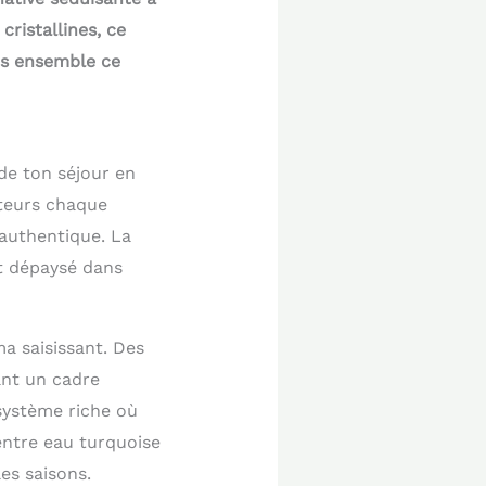
ristallines, ce
us ensemble ce
de ton séjour en
iteurs chaque
 authentique. La
t dépaysé dans
a saisissant. Des
ant un cadre
système riche où
 entre eau turquoise
es saisons.