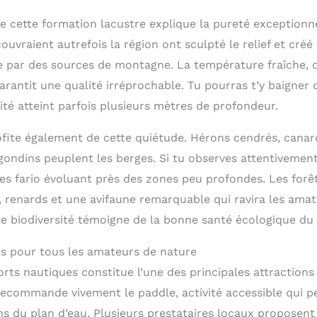
 de cette formation lacustre explique la pureté exceptionn
couvraient autrefois la région ont sculpté le relief et créé
e par des sources de montagne. La température fraîche, os
arantit une qualité irréprochable. Tu pourras t’y baigner
ilité atteint parfois plusieurs mètres de profondeur.
ofite également de cette quiétude. Hérons cendrés, canar
ndins peuplent les berges. Si tu observes attentivement
tes fario évoluant près des zones peu profondes. Les forê
s, renards et une avifaune remarquable qui ravira les ama
te biodiversité témoigne de la bonne santé écologique du 
ées pour tous les amateurs de nature
rts nautiques constitue l’une des principales attractions 
recommande vivement le paddle, activité accessible qui 
s du plan d’eau. Plusieurs prestataires locaux proposent 