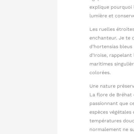
explique pourquoi l
lumière et conserve
Les ruelles étroite
enchanteur. Je te 
d’hortensias bleus
d’Iroise, rappelant
maritimes singuliè
colorées.
Une nature préservé
La flore de Bréhat
passionnant que cet
espèces végétales d
températures douce
normalement ne surv