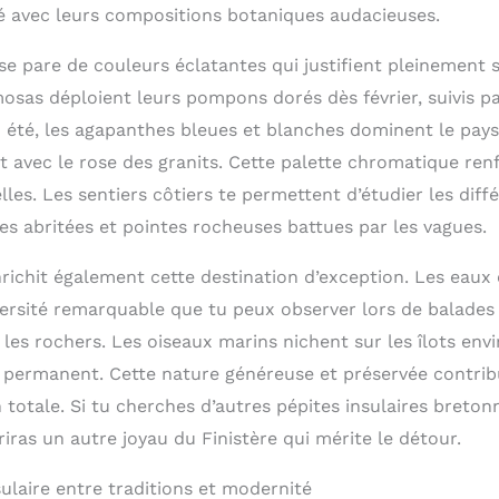
té avec leurs compositions botaniques audacieuses.
 se pare de couleurs éclatantes qui justifient pleinement 
osas déploient leurs pompons dorés dès février, suivis pa
n été, les agapanthes bleues et blanches dominent le pay
t avec le rose des granits. Cette palette chromatique ren
les. Les sentiers côtiers te permettent d’étudier les diff
es abritées et pointes rocheuses battues par les vagues.
ichit également cette destination d’exception. Les eaux c
versité remarquable que tu peux observer lors de balades
es rochers. Les oiseaux marins nichent sur les îlots envi
 permanent. Cette nature généreuse et préservée contrib
 totale. Si tu cherches d’autres pépites insulaires breton
riras un autre joyau du Finistère qui mérite le détour.
ulaire entre traditions et modernité