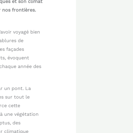
ques et son climat
 nos frontières.
’avoir voyagé bien
cablures de
Les façades
rts, évoquent
re chaque année des
ar un pont. La
s sur tout le
rce cette
 à une végétation
ptus, des
r climatique