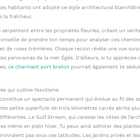
es habitants ont adopté ce style architectural blanchâtre
 la fraîcheur.
s serpentent entre les propriétés fleuries, créant un vérit
conseille de prendre ton temps pour analyser ces chemin
 et de roses trémières. Chaque recoin révèle une vue sur
 les panoramas de la mer Égée. D’ailleurs, si tu apprécies
res,
ce charmant port breton
pourrait également te sédui
e qui cultive l’exotisme
 constitue un spectacle permanent qui évolue au fil des sa
te petite superficie de trois kilomètres carrés abrite pl
ifférentes. Le Gulf Stream, qui caresse les côtes de l’arc
s même en plein hiver. Tu peux ainsi admirer des plantes
ivraient pas sous ces latitudes. Les jardins privés et le