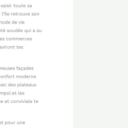
saisir toute sa
l’île retrouve son
mode de vie
uté soudée qui a su
 Les commerces
aviront tes
ameuses façades
 confort moderne
avec des plateaux
impol et les
 et conviviale te
est pour une