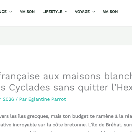
NCE
MAISON
LIFESTYLE
VOYAGE
MAISON
 française aux maisons blanc
s Cyclades sans quitter l’He
er 2026
/ Par
Eglantine Parrot
vers les îles grecques, mais ton budget te ramène à la réal
tive incroyable sur la côte bretonne. L’île de Bréhat, su