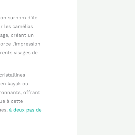
son surnom d’île
r les camélias
sage, créant un
force l’impression
érents visages de
ristallines
 en kayak ou
ronnants, offrant
ue à cette
nes,
à deux pas de