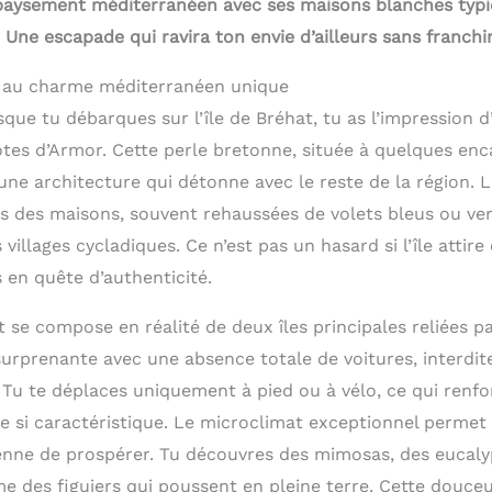
épaysement méditerranéen avec ses maisons blanches typi
Une escapade qui ravira ton envie d’ailleurs sans franchir
n au charme méditerranéen unique
sque tu débarques sur l’île de Bréhat, tu as l’impression d
côtes d’Armor. Cette perle bretonne, située à quelques en
une architecture qui détonne avec le reste de la région. 
s des maisons, souvent rehaussées de volets bleus ou ve
villages cycladiques. Ce n’est pas un hasard si l’île atti
s en quête d’authenticité.
t se compose en réalité de deux îles principales reliées p
urprenante avec une absence totale de voitures, interdite
e. Tu te déplaces uniquement à pied ou à vélo, ce qui renfo
e si caractéristique. Le microclimat exceptionnel permet
nne de prospérer. Tu découvres des mimosas, des eucaly
 des figuiers qui poussent en pleine terre. Cette douceu