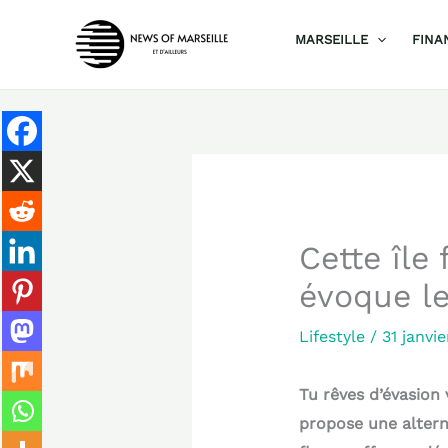
Aller
MARSEILLE
FINA
au
contenu
Cette île
évoque le
Lifestyle
/
31 janvi
Tu rêves d’évasion 
propose une alterna