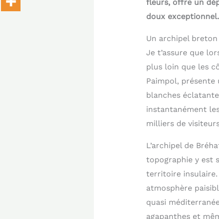
fleurs, offre un d
doux exceptionnel. 
Un archipel breto
Je t’assure que lor
plus loin que les 
Paimpol, présente 
blanches éclatante
instantanément les 
milliers de visiteur
L’archipel de Bréha
topographie y est s
territoire insulair
atmosphère paisibl
quasi méditerranée
agapanthes et même