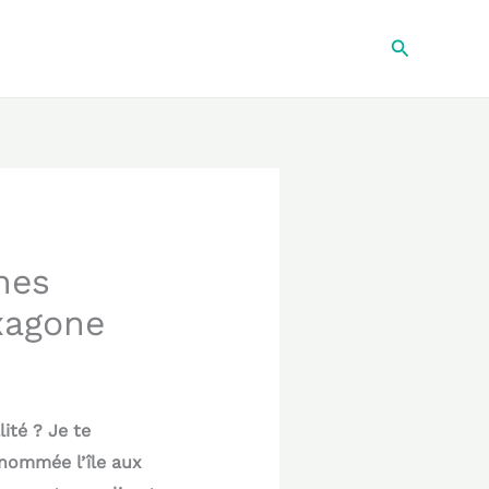
Recherche
hes
xagone
ité ? Je te
rnommée l’île aux