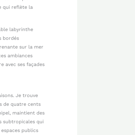
 qui reflète la
able labyrinthe
s bordés
prenante sur la mer
 ces ambiances
re avec ses façades
isons. Je trouve
us de quatre cents
hipel, maintient des
 subtropicales qui
s espaces publics