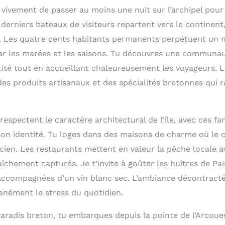
ivement de passer au moins une nuit sur l’archipel pour 
derniers bateaux de visiteurs repartent vers le continent, 
. Les quatre cents habitants permanents perpétuent un 
par les marées et les saisons. Tu découvres une communa
tité tout en accueillant chaleureusement les voyageurs.
es produits artisanaux et des spécialités bretonnes qui r
espectent le caractère architectural de l’île, avec ces f
son identité. Tu loges dans des maisons de charme où le
ncien. Les restaurants mettent en valeur la pêche locale 
aîchement capturés. Je t’invite à goûter les huîtres de Pa
accompagnées d’un vin blanc sec. L’ambiance décontractée
tanément le stress du quotidien.
paradis breton, tu embarques depuis la pointe de l’Arcou