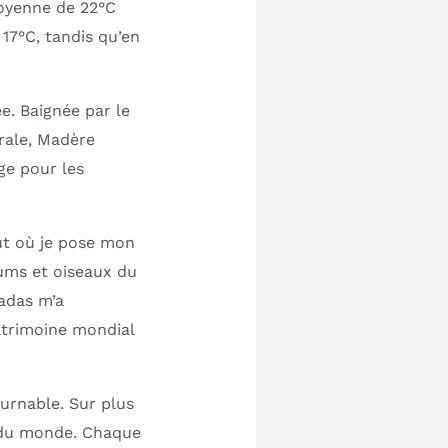
moyenne de 22°C
17°C, tandis qu’en
e. Baignée par le
rale, Madère
ge pour les
ut où je pose mon
iums et oiseaux du
madas m’a
atrimoine mondial
ournable. Sur plus
s du monde. Chaque