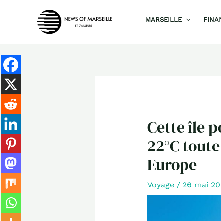
Aller
MARSEILLE
FINA
au
contenu
Cette île 
22°C toute
Europe
Voyage
/
26 mai 2