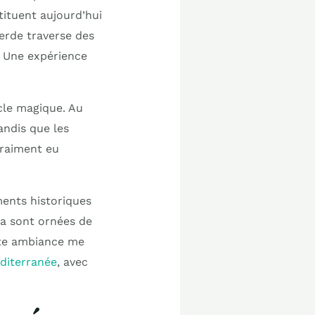
tituent aujourd’hui
erde traverse des
 Une expérience
acle magique. Au
andis que les
 vraiment eu
ments historiques
ia sont ornées de
ette ambiance me
éditerranée
, avec