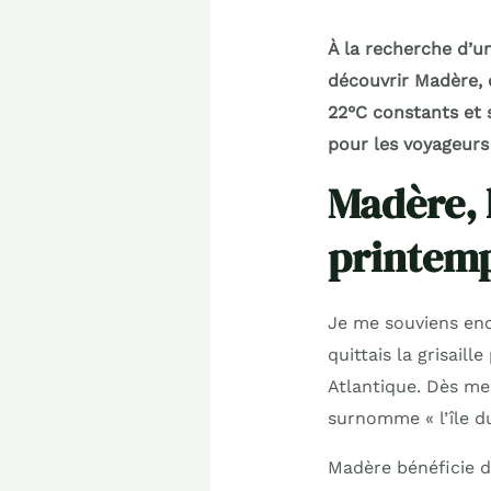
À la recherche d’u
découvrir Madère, c
22°C constants et s
pour les voyageurs
Madère, l
printem
Je me souviens enc
quittais la grisaill
Atlantique. Dès mes
surnomme « l’île d
Madère bénéficie d