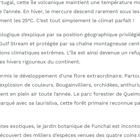
tugal, cette île volcanique maintient une température 
 l’année. En hiver, le mercure descend rarement sous les 
ement les 25°C. C’est tout simplement le climat parfait !
ogique s’explique par sa position géographique privilégié
Gulf Stream et protégée par sa chaîne montagneuse cent
ons climatiques extrêmes. L’île est ainsi devenue un refu
es hivers rigoureux du continent.
permis le développement d’une flore extraordinaire. Parto
’explosion de couleurs. Bougainvilliers, orchidées, anthur
ent en plein air toute l’année. Le parc forestier de Quei
arqué avec sa laurisilva, cette forêt primaire reconnue p
ntes exotiques, le jardin botanique de Funchal est incont
 découvert des milliers d’espèces venues des quatre coin