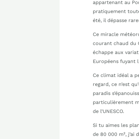
appartenant au Por
pratiquement toute
été, il dépasse rar
Ce miracle météorol
courant chaud du 
échappe aux variati
Européens fuyant l
Ce climat idéal a 
regard, ce n’est qu
paradis s’épanouiss
particulièrement m
de l’UNESCO.
Si tu aimes les pla
de 80 000 m², j’ai