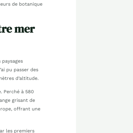
ateurs de botanique
tre mer
s paysages
’ai pu passer des
tres d’altitude.
e. Perché à 580
lange grisant de
urope, offrant une
ar les premiers