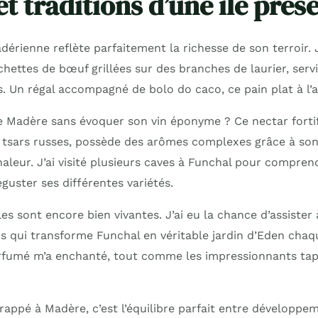
t traditions d’une île prés
érienne reflète parfaitement la richesse de son terroir. 
chettes de bœuf grillées sur des branches de laurier, ser
. Un régal accompagné de bolo do caco, ce pain plat à l’ail
Madère sans évoquer son vin éponyme ? Ce nectar fortif
 tsars russes, possède des arômes complexes grâce à son 
chaleur. J’ai visité plusieurs caves à Funchal pour compren
éguster ses différentes variétés.
les sont encore bien vivantes. J’ai eu la chance d’assister 
urs qui transforme Funchal en véritable jardin d’Eden cha
arfumé m’a enchanté, tout comme les impressionnants tapi
frappé à Madère, c’est l’équilibre parfait entre développe