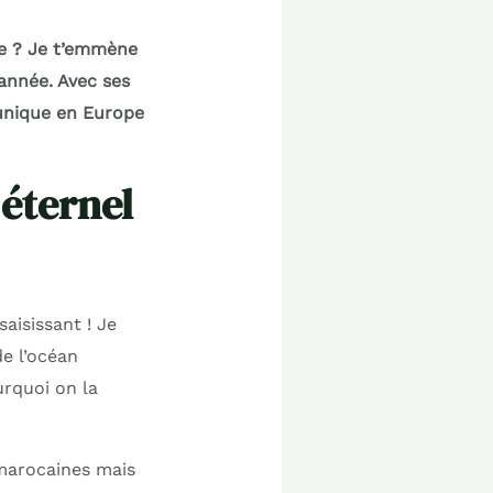
ce ? Je t’emmène
’année. Avec ses
 unique en Europe
 éternel
aisissant ! Je
de l’océan
urquoi on la
 marocaines mais