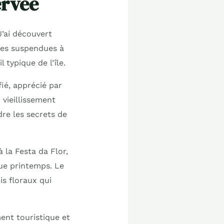
ervée
J’ai découvert
vies suspendues à
 typique de l’île.
ié, apprécié par
vieillissement
dre les secrets de
à la Festa da Flor,
que printemps. Le
s floraux qui
ment touristique et