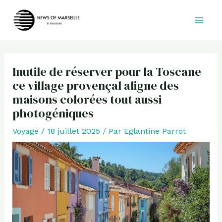
Aller
au
contenu
Inutile de réserver pour la Toscane
ce village provençal aligne des
maisons colorées tout aussi
photogéniques
Voyage
/
18 juillet 2025
/ Par
Eglantine Parrot