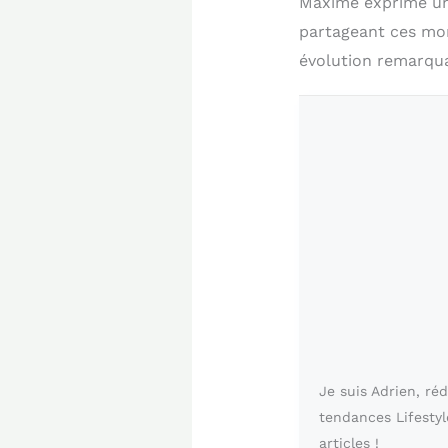
Maxime exprime une
partageant ces mo
évolution remarqua
Je suis Adrien, ré
tendances Lifestyl
articles !