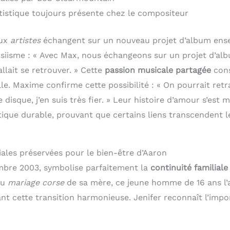
rtistique toujours présente chez le compositeur
eux
artistes
échangent sur un nouveau projet d’album ense
siisme : « Avec Max, nous échangeons sur un projet d’albu
allait se retrouver. » Cette
passion musicale partagée
cons
lle. Maxime confirme cette possibilité : « On pourrait retr
disque, j’en suis très fier. » Leur histoire d’amour s’est
tique durable, prouvant que certains liens transcendent l
iales préservées pour le bien-être d’Aaron
mbre 2003, symbolise parfaitement la
continuité familiale
du
mariage corse
de sa mère, ce jeune homme de 16 ans l
nant cette transition harmonieuse. Jenifer reconnaît l’imp