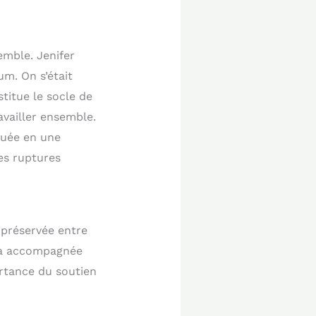
mble. Jenifer
m. On s’était
titue le socle de
availler ensemble.
 muée en une
es ruptures
préservée entre
’a accompagnée
ortance du soutien