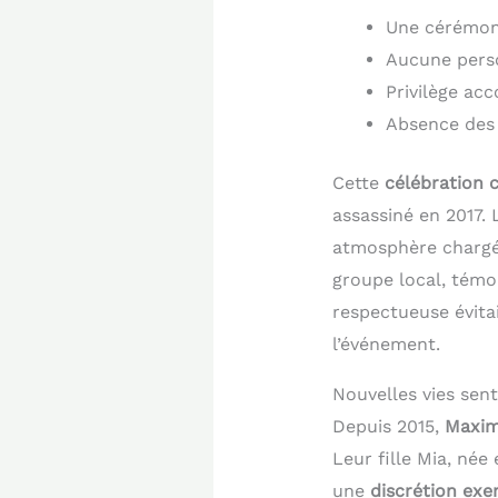
Une cérémoni
Aucune perso
Privilège acc
Absence des
Cette
célébration
assassiné en 2017. 
atmosphère chargée
groupe local, témo
respectueuse évitai
l’événement.
Nouvelles vies sen
Depuis 2015,
Maxim
Leur fille Mia, née
une
discrétion exe