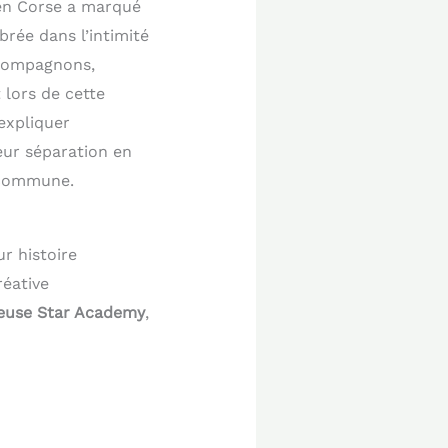
en Corse a marqué
rée dans l’intimité
-compagnons,
 lors de cette
expliquer
eur séparation en
e commune.
r histoire
réative
euse Star Academy
,