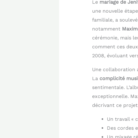
Le
mariage de Jeni
une nouvelle étape 
familiale, a soule
notamment
Maxim
cérémonie, mais leu
comment ces deux a
2008, évoluant ver
Une collaboration a
La
complicité musi
sentimentale. L’a
exceptionnelle. M
décrivant ce proje
Un travail « 
Des cordes e
Un mixage ré