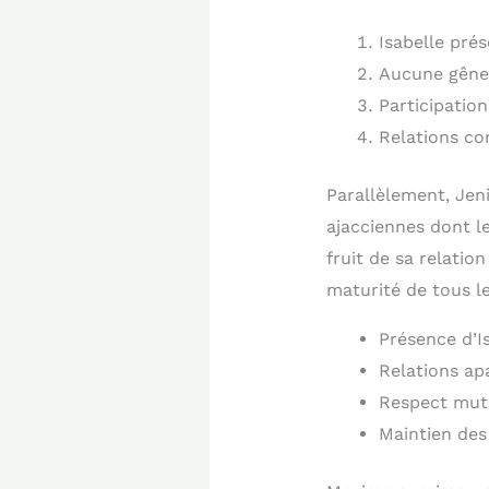
Isabelle pré
Aucune gêne 
Participatio
Relations co
Parallèlement, Jeni
ajacciennes dont l
fruit de sa relatio
maturité de tous l
Présence d’I
Relations ap
Respect mutu
Maintien des 