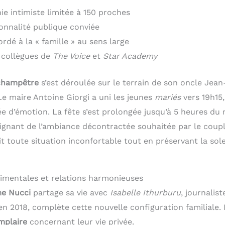
e intimiste limitée à 150 proches
nnalité publique conviée
ordé à la « famille » au sens large
 collègues de
The Voice
et
Star Academy
 champêtre
s’est déroulée sur le terrain de son oncle Jea
Le maire Antoine Giorgi a uni les jeunes
mariés
vers 19h15
 d’émotion. La fête s’est prolongée jusqu’à 5 heures du 
ignant de l’ambiance décontractée souhaitée par le coup
t toute situation inconfortable tout en préservant la sol
timentales et relations harmonieuses
e Nucci
partage sa vie avec
Isabelle Ithurburu
, journalist
 en 2018, complète cette nouvelle configuration familiale.
mplaire
concernant leur vie privée.