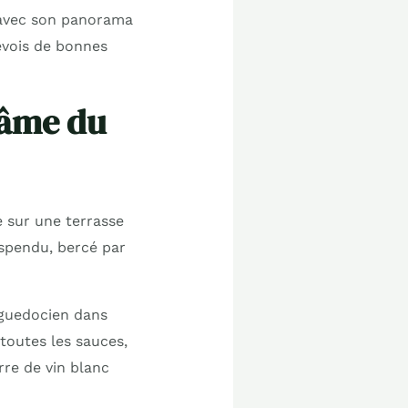
, avec son panorama
évois de bonnes
’âme du
e sur une terrasse
spendu, bercé par
nguedocien dans
toutes les sauces,
rre de vin blanc