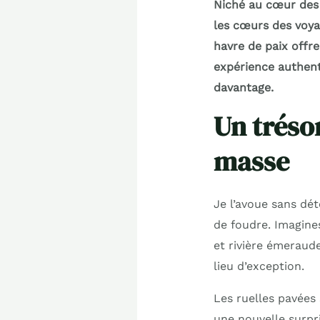
Niché au cœur des 
les cœurs des voya
havre de paix offr
expérience authent
davantage.
Un tréso
masse
Je l’avoue sans dé
de foudre. Imagines
et rivière émeraud
lieu d’exception.
Les ruelles pavées
une nouvelle surpr