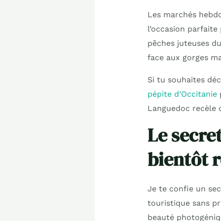
Les marchés hebdom
l’occasion parfait
pêches juteuses du 
face aux gorges ma
Si tu souhaites dé
pépite d’Occitanie
p
Languedoc recèle d
Le secre
bientôt 
Je te confie un sec
touristique sans p
beauté photogénique