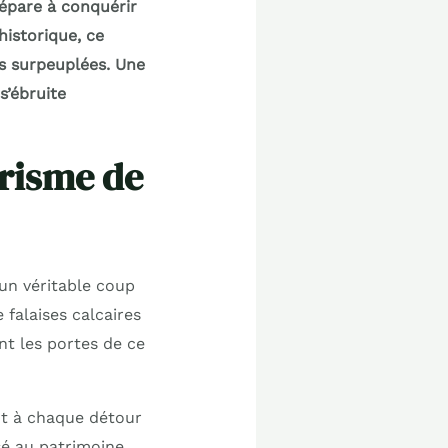
répare à conquérir
historique, ce
es surpeuplées. Une
s’ébruite
urisme de
 un véritable coup
 falaises calcaires
nt les portes de ce
nt à chaque détour
sé au patrimoine