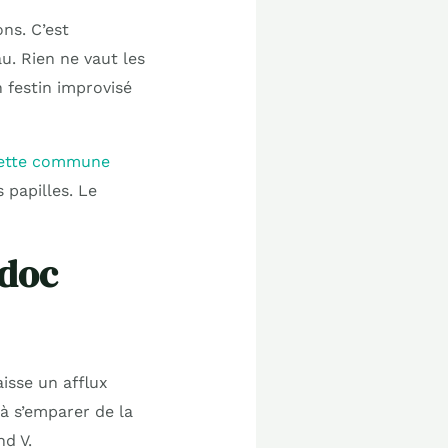
ns. C’est
u. Rien ne vaut les
 festin improvisé
ette commune
 papilles. Le
edoc
isse un afflux
à s’emparer de la
nd V.