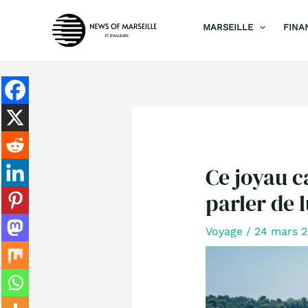
Aller
MARSEILLE
FINA
au
contenu
Ce joyau c
parler de l
Voyage
/
24 mars 