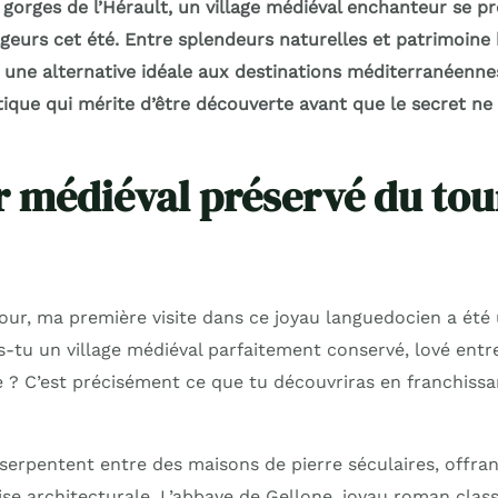
gorges de l’Hérault, un village médiéval enchanteur se p
geurs cet été. Entre splendeurs naturelles et patrimoine 
e une alternative idéale aux destinations méditerranéenn
ique qui mérite d’être découverte avant que le secret ne 
r médiéval préservé du to
tour, ma première visite dans ce joyau languedocien a été
-tu un village médiéval parfaitement conservé, lové entre
e ? C’est précisément ce que tu découvriras en franchissa
 serpentent entre des maisons de pierre séculaires, offra
ise architecturale. L’abbaye de Gellone, joyau roman clas