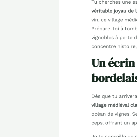
Tu cherches une es
véritable joyau de 
vin, ce village mé
Prépare-toi à tomb
vignobles à perte 
concentre histoire,
Un écrin
bordelai
Dès que tu arrivera
village médiéval c
océan de vignes. S
ceps, offrant un sp
Je te conseille de