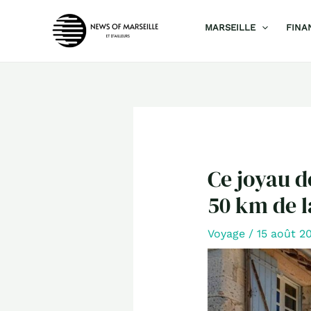
Aller
MARSEILLE
FINA
au
contenu
Ce joyau d
50 km de l
Voyage
/
15 août 2