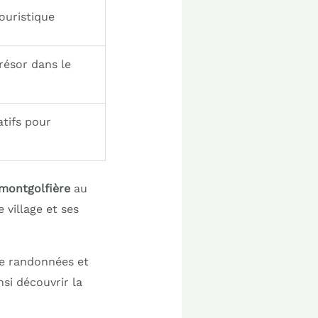
touristique
résor dans le
atifs pour
 montgolfière
au
 village et ses
de randonnées et
nsi découvrir la