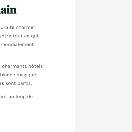
main
aura te charmer
ntre tout ce qui
ns mondialement
es charmants hôtels
ambiance magique
rs sont partis.
out au long de