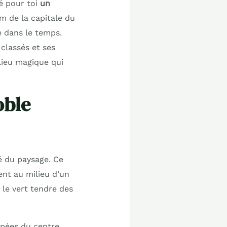
é pour toi
un
m de la capitale du
e dans le temps.
classés et ses
lieu magique qui
oble
té du paysage. Ce
nt au milieu d’un
 le vert tendre des
rpées du centre