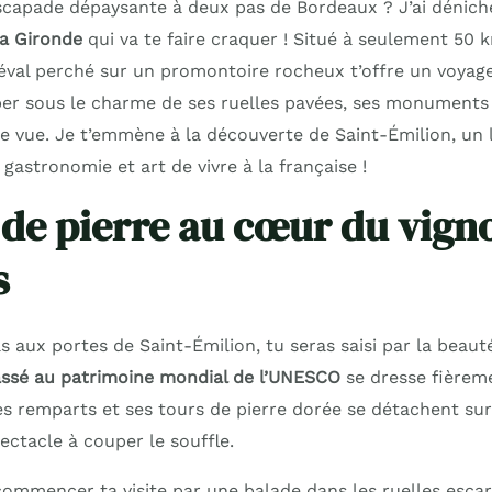
capade dépaysante à deux pas de Bordeaux ? J’ai dénich
la Gironde
qui va te faire craquer ! Situé à seulement 50 k
diéval perché sur un promontoire rocheux t’offre un voyag
er sous le charme de ses ruelles pavées, ses monuments 
de vue. Je t’emmène à la découverte de Saint-Émilion, un 
 gastronomie et art de vivre à la française !
 de pierre au cœur du vign
s
s aux portes de Saint-Émilion, tu seras saisi par la beau
lassé au patrimoine mondial de l’UNESCO
se dresse fièreme
es remparts et ses tours de pierre dorée se détachent sur
ectacle à couper le souffle.
 commencer ta visite par une balade dans les ruelles esca