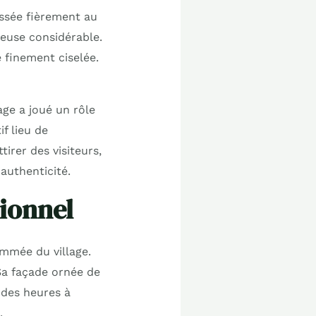
essée fièrement au
ieuse considérable.
 finement ciselée.
age a joué un rôle
if lieu de
tirer des visiteurs,
authenticité.
ionnel
ommée du village.
 Sa façade ornée de
é des heures à
.