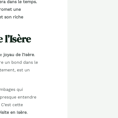
era dans le temps.
promet une
t son riche
l’Isère
ce
joyau de l’Isère
.
aire un bond dans le
rtement, est un
ombages qui
s presque entendre
 C’est cette
isite en Isère
.