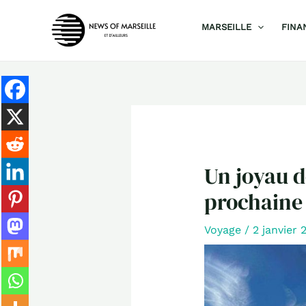
Aller
MARSEILLE
FINA
au
contenu
Un joyau d
prochaine 
Voyage
/
2 janvier