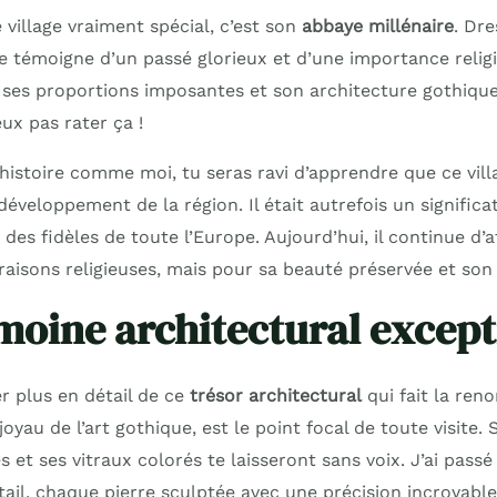
 village vraiment spécial, c’est son
abbaye millénaire
. Dr
le témoigne d’un passé glorieux et d’une importance relig
r ses proportions imposantes et son architecture gothique
ux pas rater ça !
histoire comme moi, tu seras ravi d’apprendre que ce vill
développement de la région. Il était autrefois un significat
 des fidèles de toute l’Europe. Aujourd’hui, il continue d’at
aisons religieuses, mais pour sa beauté préservée et son 
moine architectural except
r plus en détail de ce
trésor architectural
qui fait la ren
 joyau de l’art gothique, est le point focal de toute visite.
s et ses vitraux colorés te laisseront sans voix. J’ai pass
ail, chaque pierre sculptée avec une précision incroyable