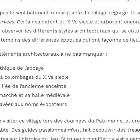
 pas le seul bâtiment remarquable. Le village regorge de
m
ervées
. Certaines datent du XIVe siècle et arborent enco
ré observer les différents styles architecturaux qui se côto
émoins des différentes époques qui ont façonné ce lieu.
s éléments architecturaux à ne pas manquer :
thique de l’abbaye
à colombages du XIVe siècle
ifiée de l’ancienne enceinte
marché et sa halle médiévale
pavées aux noms évocateurs
e visiter ce village lors des Journées du Patrimoine, et cro
able. Des guides passionnés m’ont fait découvrir des
tréso
es sur l’histoire du lieu. Si tu peux planifier ta visite pe