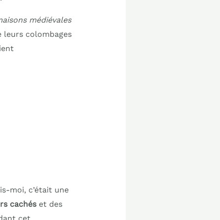
aisons médiévales
re leurs colombages
ient
is-moi, c’était une
rs cachés
et des
ndant cet