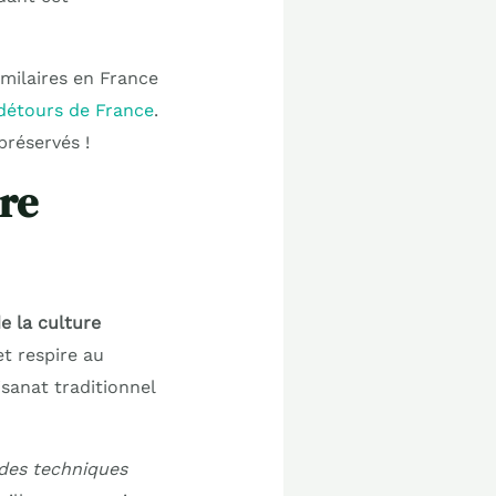
similaires en France
 détours de France
.
préservés !
ure
e la culture
et respire au
isanat traditionnel
 des techniques