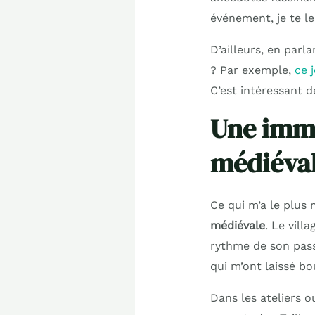
événement, je te l
D’ailleurs, en parl
? Par exemple,
ce 
C’est intéressant 
Une imme
médiéva
Ce qui m’a le plus m
médiévale
. Le vill
rythme de son passé
qui m’ont laissé b
Dans les ateliers o