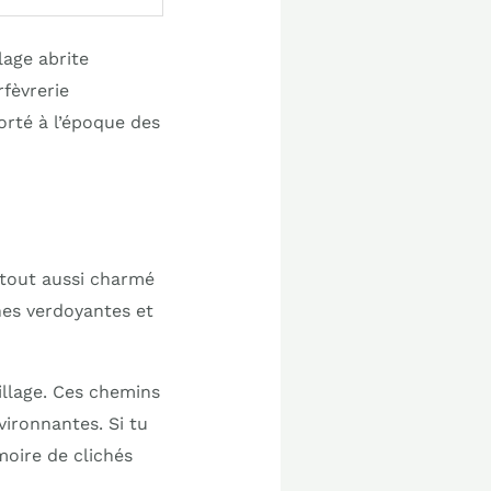
lage abrite
rfèvrerie
orté à l’époque des
é tout aussi charmé
ines verdoyantes et
village. Ces chemins
vironnantes. Si tu
oire de clichés