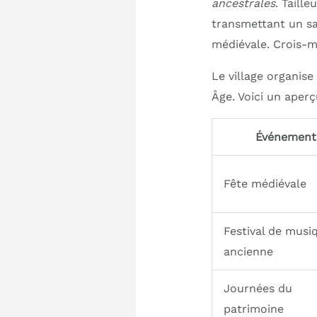
ancestrales
. Taill
transmettant un sav
médiévale. Crois-moi
Le village organis
Âge. Voici un aperç
Événement
Fête médiévale
Festival de musi
ancienne
Journées du
patrimoine