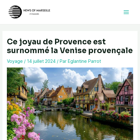
Aller
au
contenu
Ce joyau de Provence est
surnommé la Venise provençale
Voyage
/
14 juillet 2024
/ Par
Eglantine Parrot