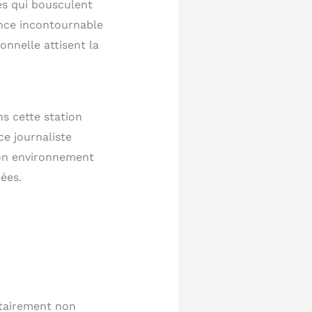
ues qui bousculent
ence incontournable
onnelle attisent la
ns cette station
ce journaliste
 Son environnement
ées.
tairement non