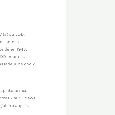
ital
du JDD,
ension des
ondé en 1948,
 JDD pour ses
assadeur de choix
rs plateformes
orres » sur CNews,
égulière auprès