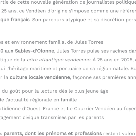
artie de cette nouvelle génération de journalistes politiq
 À 25 ans, ce Vendéen d’origine s’impose comme une référ
que français
. Son parcours atypique et sa discrétion pers
.
s et environnement familial de Jules Torres
000 aux Sables-d’Olonne
, Jules Torres puise ses racines da
tique de la
côte atlantique vendéenne
. À 25 ans en 2025, 
lui l’héritage maritime et portuaire de sa région natale.
ar la
culture locale vendéenne
, façonne ses premières ann
 du goût pour la lecture dès le plus jeune âge
de l’actualité régionale en famille
tidienne d’Ouest-France et Le Courrier Vendéen au foyer
gagement civique transmises par les parents
es
parents, dont les prénoms et professions
restent volon