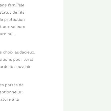
gine familiale
tatut de fils
de protection
t aux valeurs
urd’hui.
s choix audacieux.
itions pour l’oral
arde le souvenir
es portes de
eptionnelle :
ature à la