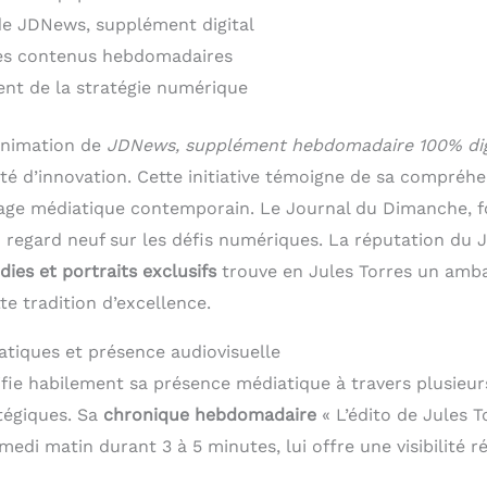
e JDNews, supplément digital
es contenus hebdomadaires
t de la stratégie numérique
animation de
JDNews, supplément hebdomadaire 100% dig
ité d’innovation. Cette initiative témoigne de sa compréh
age médiatique contemporain. Le Journal du Dimanche, f
un regard neuf sur les défis numériques. La réputation du
ies et portraits exclusifs
trouve en Jules Torres un amb
e tradition d’excellence.
atiques et présence audiovisuelle
sifie habilement sa présence médiatique à travers plusieu
atégiques. Sa
chronique hebdomadaire
« L’édito de Jules T
edi matin durant 3 à 5 minutes, lui offre une visibilité r