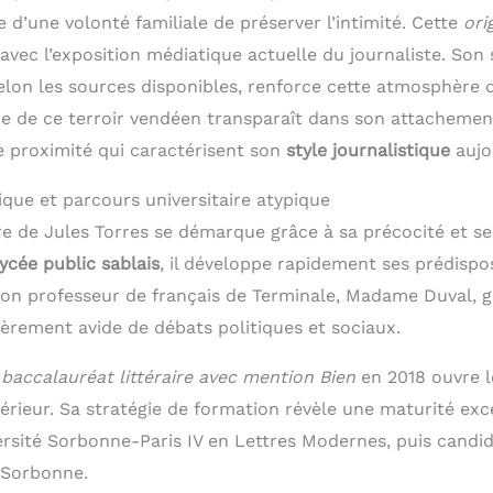
 d’une volonté familiale de préserver l’intimité. Cette
ori
avec l’exposition médiatique actuelle du journaliste. Son s
selon les sources disponibles, renforce cette atmosphère 
nce de ce terroir vendéen transparaît dans son attachemen
de proximité qui caractérisent son
style journalistique
aujo
ue et parcours universitaire atypique
re de Jules Torres se démarque grâce à sa précocité et se
lycée public sablais
, il développe rapidement ses prédispos
Son professeur de français de Terminale, Madame Duval, g
ièrement avide de débats politiques et sociaux.
n
baccalauréat littéraire avec mention Bien
en 2018 ouvre l
érieur. Sa stratégie de formation révèle une maturité exc
versité Sorbonne-Paris IV en Lettres Modernes, puis candid
-Sorbonne.