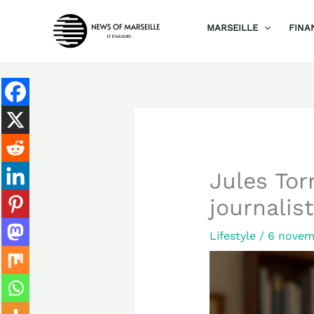
Aller
MARSEILLE
FINA
au
contenu
Jules Torr
journalis
Lifestyle
/
6 novem