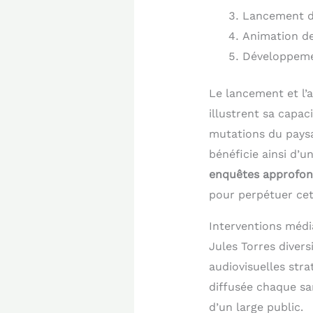
Lancement d
Animation d
Développemen
Le lancement et l’
illustrent sa capac
mutations du pays
bénéficie ainsi d’
enquêtes approfond
pour perpétuer cett
Interventions médi
Jules Torres diver
audiovisuelles str
diffusée chaque sam
d’un large public.