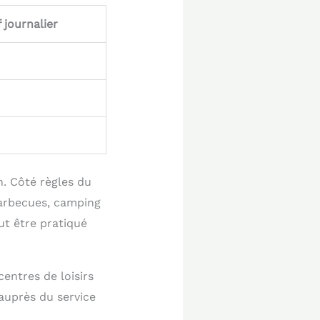
f journalier
n. Côté règles du
Barbecues, camping
ut être pratiqué
centres de loisirs
auprès du service