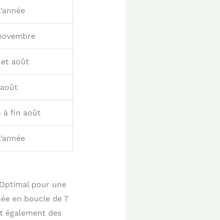
l’année
 novembre
 et août
 août
n à fin août
l’année
 Optimal pour une
ée en boucle de 7
ent également des