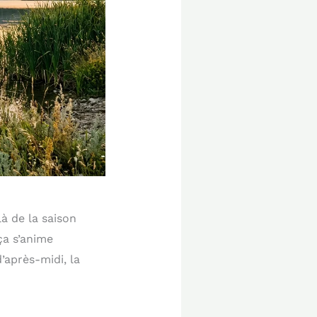
là de la saison
ça s’anime
’après-midi, la