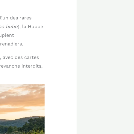
l’un des rares
bo bubo
), la Huppe
euplent
renadiers.
, avec des cartes
revanche interdits,