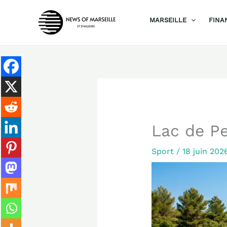
Aller
MARSEILLE
FINA
au
contenu
Lac de Pe
Sport
/
18 juin 20