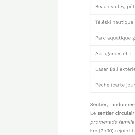
Beach volley, pé
Téléski nautique
Parc aquatique g
Acrogames et tr
Laser Ball extéri
Pêche (carte jo
Sentier, randonnée
Le
sentier circulai
promenade familia
km (2h30) rejoint l