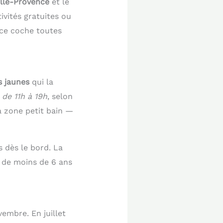
lle-Provence
et le
ivités gratuites ou
nce coche toutes
 jaunes
qui la
 de 11h à 19h
, selon
a zone petit bain —
s dès le bord. La
s de moins de 6 ans
embre. En juillet