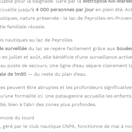
uable pour la baignade. Géré par la
Métropole Aix-Marsei
accueille jusqu’à
4 000 personnes par jour
en plein été. Act
autiques, nature préservée : le lac de Peyrolles-en-Prove
ie familiale réussie.
és nautiques au lac de Peyrolles
e surveillée
du lac se repère facilement grâce aux
bouées
 en juillet et août, elle bénéficie d’une
surveillance active
 au poste de secours. Une ligne d’eau sépare clairement l
ale de 1m50
— du reste du plan d’eau.
ges peuvent être abruptes et les profondeurs significative
qu’une formalité ici. Une pataugeoire accueille les enfant
é, bien à l’abri des zones plus profondes.
envoie du lourd
, géré par le club nautique CNPA, fonctionne de mai à nov