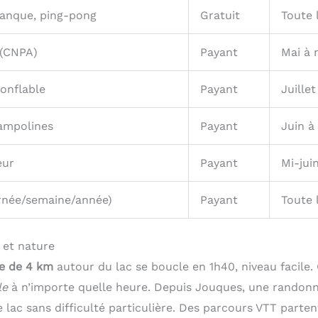
tanque, ping-pong
Gratuit
Toute 
 (CNPA)
Payant
Mai à
onflable
Payant
Juillet
ampolines
Payant
Juin à
eur
Payant
Mi-jui
urnée/semaine/année)
Payant
Toute 
 et nature
re de 4 km
autour du lac se boucle en 1h40, niveau facile.
le
à n’importe quelle heure. Depuis Jouques, une randonn
e lac sans difficulté particulière. Des parcours VTT part