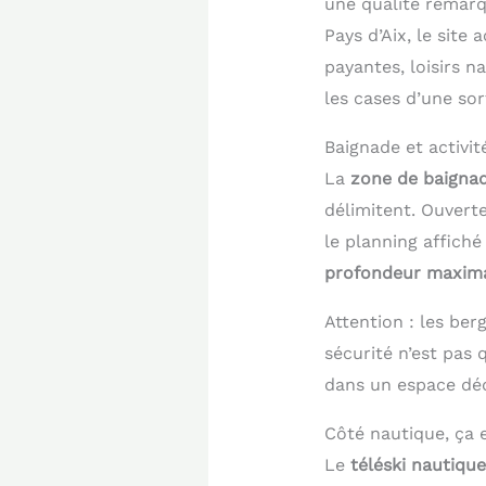
une qualité remarq
Pays d’Aix, le site 
payantes, loisirs n
les cases d’une sort
Baignade et activit
La
zone de baignad
délimitent. Ouverte
le planning affiché
profondeur maxim
Attention : les ber
sécurité n’est pas 
dans un espace dédi
Côté nautique, ça 
Le
téléski nautique