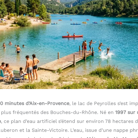
30 minutes d’Aix-en-Provence
, le lac de Peyrolles s’est 
es plus fréquentés des Bouches-du-Rhône. Né en
1997 sur
e
, ce plan d’eau artificiel s’étend sur environ 78 hectares d
uberon et la Sainte-Victoire. L’eau, issue d’une nappe phr