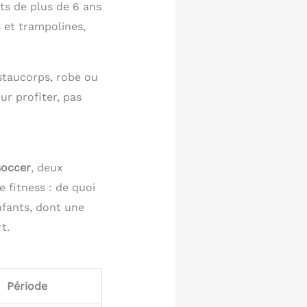
ants de plus de 6 ans
 et trampolines,
ustaucorps, robe ou
ur profiter, pas
soccer
, deux
e fitness : de quoi
nfants, dont une
t.
Période