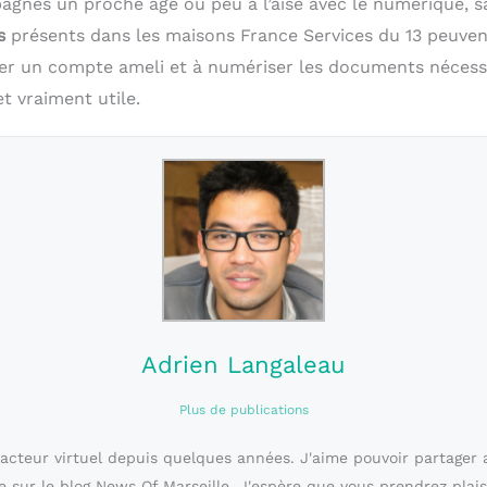
pagnes un proche âgé ou peu à l’aise avec le numérique, s
s
présents dans les maisons France Services du 13 peuvent
er un compte ameli et à numériser les documents nécessa
t vraiment utile.
Adrien Langaleau
Plus de publications
dacteur virtuel depuis quelques années. J'aime pouvoir partager 
e sur le blog News Of Marseille. J'espère que vous prendrez plais