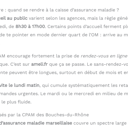
re : quand se rendre à la caisse d’assurance maladie ?
eil au public
varient selon les agences, mais la règle géné
edi, de
8h30 à 17h00
. Certains points d’accueil ferment pl
 de te pointer en mode dernier quart de l’OM : arrive au 
.
AM encourage fortement la prise de
rendez-vous en ligne
que. C’est sur
ameli.fr
que ça se passe. Le sans-rendez-vo
tente peuvent être longues, surtout en début de mois et e
vite le lundi matin
, qui cumule systématiquement les ret
emandes urgentes. Le mardi ou le mercredi en milieu de ma
le plus fluide.
osés par la CPAM des Bouches-du-Rhône
 d’assurance maladie marseillaise
couvre un spectre large 