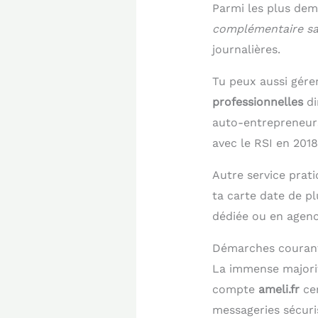
Parmi les plus dem
complémentaire san
journalières.
Tu peux aussi gére
professionnelles
di
auto-entrepreneurs,
avec le RSI en 2018
Autre service prati
ta carte date de p
dédiée ou en agenc
Démarches courant
La immense majori
compte
ameli.fr
cen
messageries sécuris