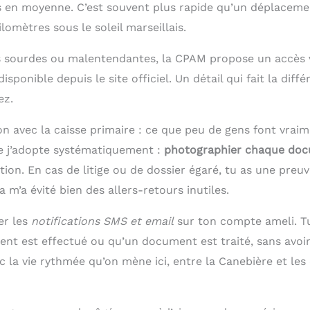
s en moyenne. C’est souvent plus rapide qu’un déplaceme
ilomètres sous le soleil marseillais.
 sourdes ou malentendantes, la CPAM propose un accès v
 disponible depuis le site officiel. Un détail qui fait la dif
ez.
on avec la caisse primaire : ce que peu de gens font vrai
ue j’adopte systématiquement :
photographier chaque do
ion. En cas de litige ou de dossier égaré, tu as une preu
a m’a évité bien des allers-retours inutiles.
er les
notifications SMS et email
sur ton compte ameli. Tu
t est effectué ou qu’un document est traité, sans avoir
la vie rythmée qu’on mène ici, entre la Canebière et les 