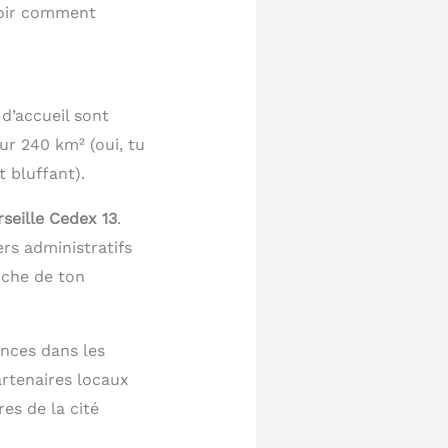
voir comment
d’accueil sont
 sur 240 km² (oui, tu
st bluffant).
seille Cedex 13
.
ers administratifs
oche de ton
ences dans les
artenaires locaux
es de la cité