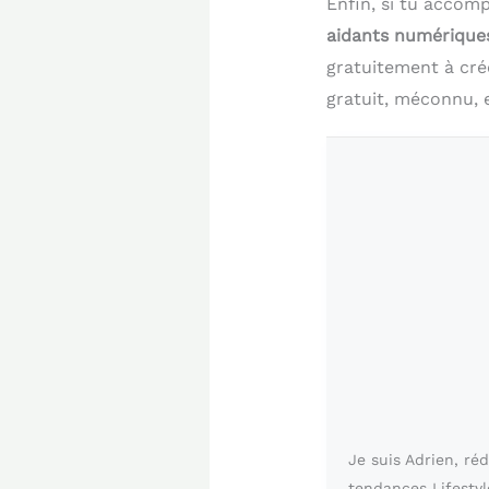
Enfin, si tu accom
aidants numérique
gratuitement à cré
gratuit, méconnu, e
Je suis Adrien, ré
tendances Lifestyl