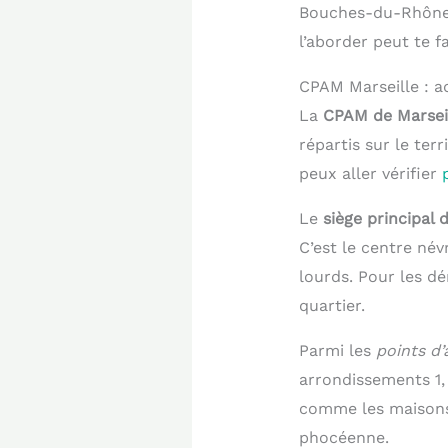
Bouches-du-Rhône. 
l’aborder peut te f
CPAM Marseille : a
La
CPAM de Marsei
répartis sur le terr
peux aller vérifier
Le
siège principal 
C’est le centre névr
lourds. Pour les d
quartier.
Parmi les
points d’
arrondissements 1, 
comme les maisons 
phocéenne.