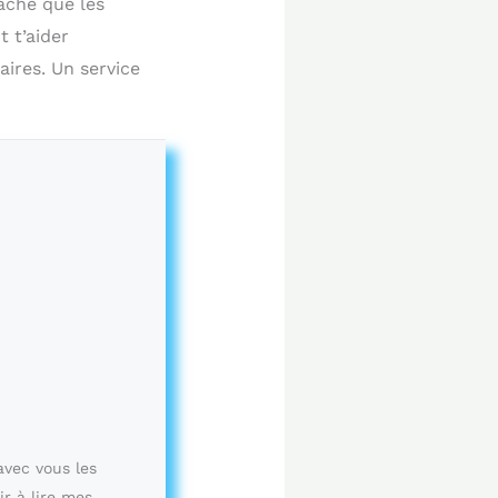
ache que les
 t’aider
ires. Un service
avec vous les
ir à lire mes