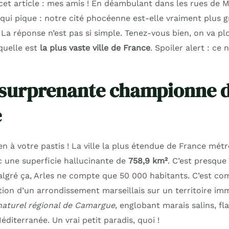
t article : mes amis ! En déambulant dans les rues de Mar
qui pique : notre cité phocéenne est-elle vraiment plus g
! La réponse n’est pas si simple. Tenez-vous bien, on va pl
 quelle est
la plus vaste ville de France
. Spoiler alert : ce n
a surprenante championne 
e
 à votre pastis ! La ville la plus étendue de France métr
c une superficie hallucinante de
758,9 km²
. C’est presque 
algré ça, Arles ne compte que 50 000 habitants. C’est co
tion d’un arrondissement marseillais sur un territoire imm
naturel régional de Camargue
, englobant marais salins, fl
éditerranée. Un vrai petit paradis, quoi !