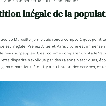
e ville a son petit truc qui la rend unique !
ition inégale de la populat
ues de Marseille, je me suis rendu compte à quel point la 
e est inégale. Prenez Arles et Paris : l’une est immense 
ule mais surpeuplée. C’est comme comparer un stade Vél
Cette disparité s’explique par des raisons historiques, é
gens s’installent là où il y a du boulot, des services, et u