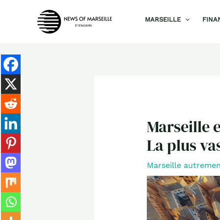
Aller
MARSEILLE
FINA
au
contenu
Marseille 
La plus va
Marseille autreme