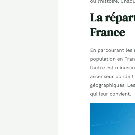
ou l’histoire. Chaqu
La répart
France
En parcourant les r
population en Franc
l’autre est minusc
ascenseur bondé ! 
géographiques. Les 
qui leur convient.