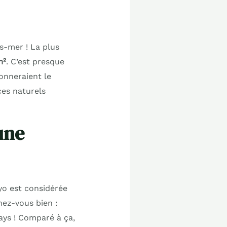
is-mer ! La plus
m²
. C’est presque
donneraient le
ces naturels
une
yo est considérée
nez-vous bien :
pays ! Comparé à ça,