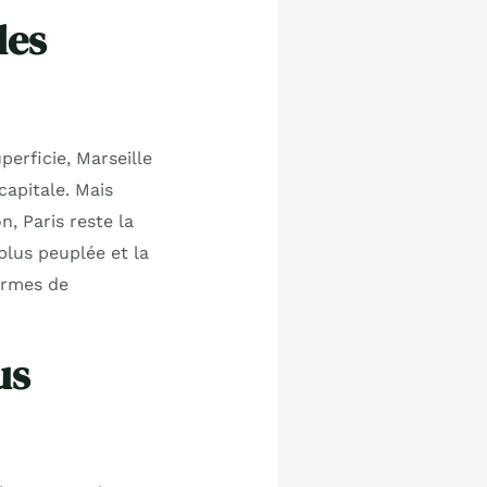
des
perficie, Marseille
capitale. Mais
n, Paris reste la
plus peuplée et la
termes de
us