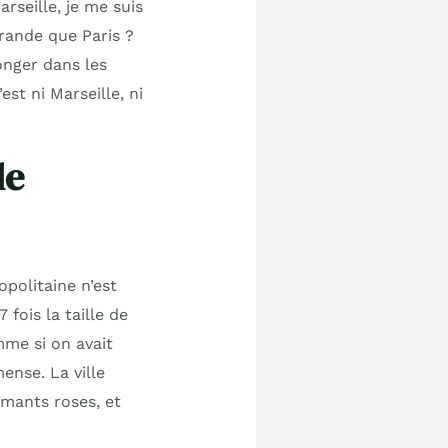
seille, je me suis
rande que Paris ?
onger dans les
’est ni Marseille, ni
de
opolitaine n’est
7 fois la taille de
mme si on avait
ense. La ville
amants roses, et