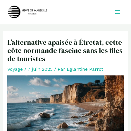
Aller
au
contenu
L’alternative apaisée à Étretat, cette
côte normande fascine sans les files
de touristes
Voyage
/
7 juin 2025
/ Par
Eglantine Parrot