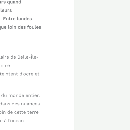
urs quand
uleurs
é. Entre landes
que loin des foules
ire de Belle-Île-
an se
teintent d’ocre et
 du monde entier.
 dans des nuances
in de cette terre
e à l’océan