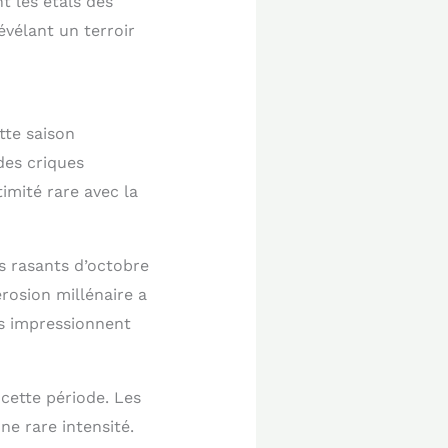
t les étals des
évélant un terroir
tte saison
des criques
imité rare avec la
s rasants d’octobre
érosion millénaire a
es impressionnent
cette période. Les
e rare intensité.