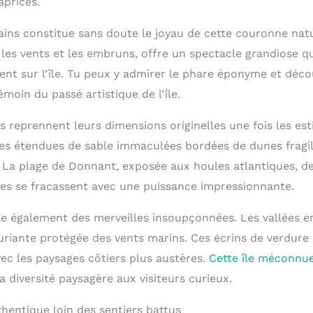
aprices.
ains constitue sans doute le joyau de cette couronne natu
 les vents et les embruns, offre un spectacle grandiose 
nt sur l’île. Tu peux y admirer le phare éponyme et découv
moin du passé artistique de l’île.
 reprennent leurs dimensions originelles une fois les esti
es étendues de sable immaculées bordées de dunes fragil
. La plage de Donnant, exposée aux houles atlantiques, d
ues se fracassent avec une puissance impressionnante.
èle également des merveilles insoupçonnées. Les vallées e
uriante protégée des vents marins. Ces écrins de verdure
c les paysages côtiers plus austères.
Cette île méconnu
sa diversité paysagère aux visiteurs curieux.
hentique loin des sentiers battus