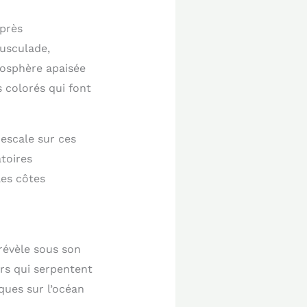
après
ousculade,
tmosphère apaisée
 colorés qui font
 escale sur ces
atoires
les côtes
révèle sous son
ers qui serpentent
ques sur l’océan