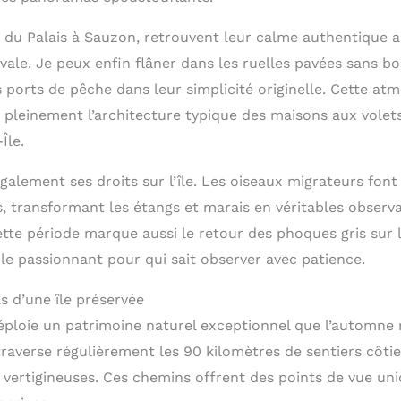
le, du Palais à Sauzon, retrouvent leur calme authentique 
ivale. Je peux enfin flâner dans les ruelles pavées sans b
s ports de pêche dans leur simplicité originelle. Cette a
 pleinement l’architecture typique des maisons aux volets
Île.
alement ses droits sur l’île. Les oiseaux migrateurs font
s, transformant les étangs et marais en véritables observ
ette période marque aussi le retour des phoques gris sur 
le passionnant pour qui sait observer avec patience.
s d’une île préservée
éploie un patrimoine naturel exceptionnel que l’automne 
traverse régulièrement les 90 kilomètres de sentiers côti
s vertigineuses. Ces chemins offrent des points de vue uni