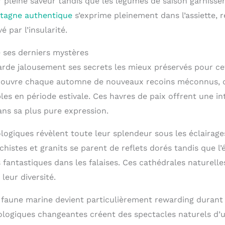
 pleine saveur tandis que les légumes de saison garnissen
tagne authentique
s’exprime pleinement dans l’assiette, r
 par l’insularité.
e ses derniers mystères
arde jalousement ses secrets les mieux préservés pour ce
découvre chaque automne de nouveaux recoins méconnus, 
les en période estivale. Ces havres de paix offrent une int
ns sa plus pure expression.
logiques révèlent toute leur splendeur sous les éclairage
histes et granits se parent de reflets dorés tandis que l’
 fantastiques dans les falaises. Ces cathédrales naturell
leur diversité.
a faune marine devient particulièrement rewarding durant 
logiques changeantes créent des spectacles naturels d’un