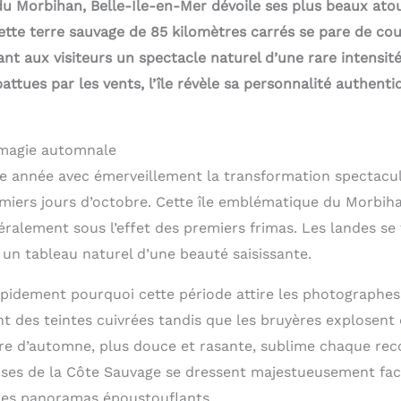
u Morbihan, Belle-Île-en-Mer dévoile ses plus beaux ato
Cette terre sauvage de 85 kilomètres carrés se pare de co
nt aux visiteurs un spectacle naturel d’une rare intensit
battues par les vents, l’île révèle sa personnalité authenti
a magie automnale
 année avec émerveillement la transformation spectacula
miers jours d’octobre. Cette île emblématique du Morbih
ralement sous l’effet des premiers frimas. Les landes se 
 un tableau naturel d’une beauté saisissante.
idement pourquoi cette période attire les photographes
t des teintes cuivrées tandis que les bruyères explosent
ère d’automne, plus douce et rasante, sublime chaque reco
aises de la Côte Sauvage se dressent majestueusement fac
des panoramas époustouflants.