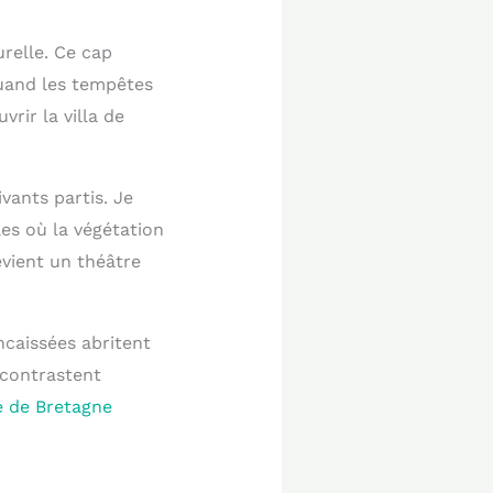
relle. Ce cap
quand les tempêtes
rir la villa de
vants partis. Je
es où la végétation
evient un théâtre
ncaissées abritent
 contrastent
e de Bretagne