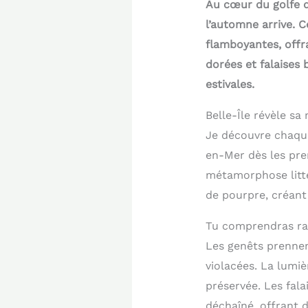
Au cœur du golfe d
l’automne arrive. 
flamboyantes, offra
dorées et falaises 
estivales.
Belle-Île révèle s
Je découvre chaque
en-Mer dès les pre
métamorphose litté
de pourpre, créant
Tu comprendras rap
Les genêts prennen
violacées. La lumi
préservée. Les fal
déchaîné, offrant 