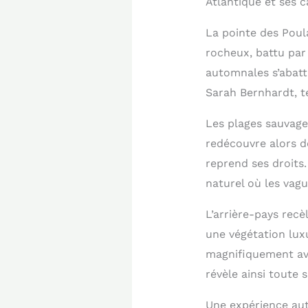
Atlantique et ses c
La pointe des Poul
rocheux, battu par
automnales s’abatte
Sarah Bernhardt, té
Les plages sauvages
redécouvre alors d
reprend ses droits
naturel où les vag
L’arrière-pays rec
une végétation lux
magnifiquement ave
révèle ainsi toute 
Une expérience aut