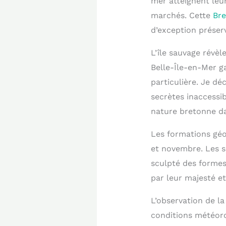
mer atteignent leur
marchés. Cette
Bre
d’exception préservé
L’île sauvage révèl
Belle-Île-en-Mer g
particulière. Je 
secrètes inaccessib
nature bretonne da
Les formations géo
et novembre. Les sc
sculpté des formes
par leur majesté et 
L’observation de l
conditions météoro