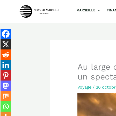
Aller
MARSEILLE
FINA
au
contenu
Au large 
un specta
Voyage
/
26 octob