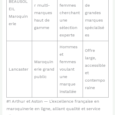
BEAUSOL
r multi-
femmes
de
EIL
marques
cherchant
grandes
Maroquin
haut de
une
marques
erie
gamme
sélection
spécialisé
experte
es
Hommes
Offre
et
large,
Maroquin
femmes
accessible
Lancaster
erie grand
voulant
et
public
une
contempo
marque
raine
installée
#1 Arthur et Aston — L’excellence française en
maroquinerie en ligne, alliant qualité et service