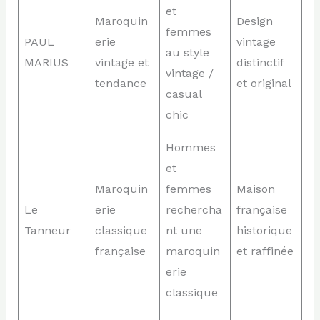
et
Maroquin
Design
femmes
PAUL
erie
vintage
au style
MARIUS
vintage et
distinctif
vintage /
tendance
et original
casual
chic
Hommes
et
Maroquin
femmes
Maison
Le
erie
rechercha
française
Tanneur
classique
nt une
historique
française
maroquin
et raffinée
erie
classique