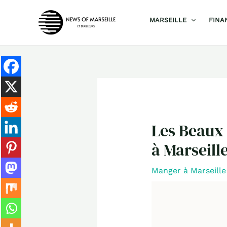
Aller
MARSEILLE
FINA
au
contenu
Les Beaux 
à Marseill
Manger à Marseille