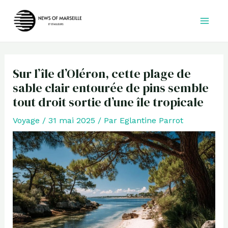
Aller
au
contenu
Sur l’île d’Oléron, cette plage de
sable clair entourée de pins semble
tout droit sortie d’une île tropicale
Voyage
/
31 mai 2025
/ Par
Eglantine Parrot