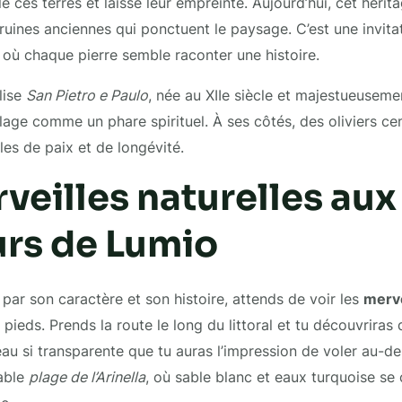
é ces terres et laissé leur empreinte. Aujourd’hui, cet hérit
s ruines anciennes qui ponctuent le paysage. C’est une invita
 où chaque pierre semble raconter une histoire.
lise
San Pietro e Paulo
, née au XIIe siècle et majestueuseme
lage comme un phare spirituel. À ses côtés, des oliviers cen
les de paix et de longévité.
veilles naturelles aux
urs de Lumio
 par son caractère et son histoire, attends de voir les
merve
 pieds. Prends la route le long du littoral et tu découvriras
au si transparente que tu auras l’impression de voler au-des
nable
plage de l’Arinella
, où sable blanc et eaux turquoise se