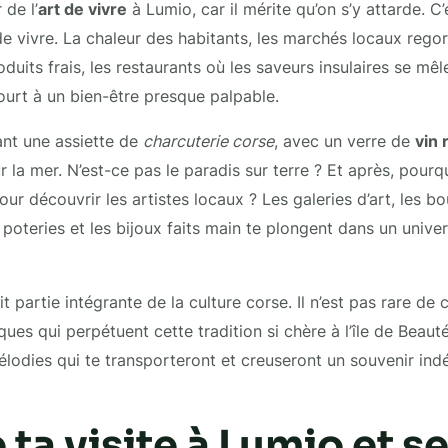
 de l’
art de vivre
à Lumio, car il mérite qu’on s’y attarde. C’e
de vivre. La chaleur des habitants, les marchés locaux rego
oduits frais, les restaurants où les saveurs insulaires se mê
urt à un bien-être presque palpable.
ant une assiette de
charcuterie corse
, avec un verre de
vin 
 la mer. N’est-ce pas le paradis sur terre ? Et après, pourq
pour découvrir les artistes locaux ? Les galeries d’art, les b
s poteries et les bijoux faits main te plongent dans un unive
t partie intégrante de la culture corse. Il n’est pas rare de
es qui perpétuent cette tradition si chère à l’île de Beauté
lodies qui te transporteront et creuseront un souvenir indé
e ta visite à Lumio et s