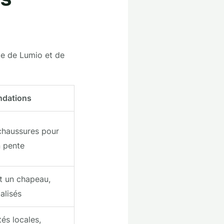
e de Lumio et de
dations
chaussures pour
n pente
t un chapeau,
balisés
és locales,