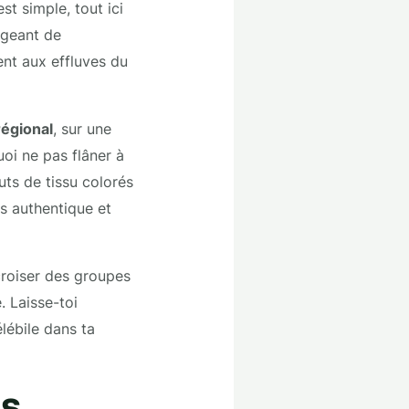
st simple, tout ici
rgeant de
lent aux effluves du
régional
, sur une
uoi ne pas flâner à
outs de tissu colorés
rs authentique et
 croiser des groupes
. Laisse-toi
lébile dans ta
es