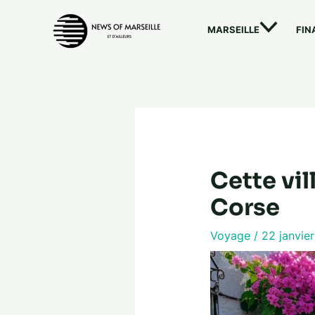
Aller
au
MARSEILLE
FIN
contenu
Cette vil
Corse
Voyage
/
22 janvie