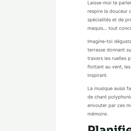
Laisse-moi te parler
respire la douceur 
spécialités et de pr
maquis… tout conco
Imagine-toi dégust
terrasse donnant sur
travers les ruelles 
flottant au vent, le
inspirant.
La musique aussi fai
de chant polyphoniqu
envouter par ces mé
mémoire.
Planifi