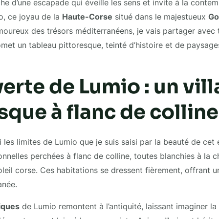
che d’une escapade qui éveille les sens et invite à la contem
o, ce joyau de la
Haute-Corse
situé dans le majestueux
Go
oureux des trésors méditerranéens, je vais partager avec 
omet un tableau pittoresque, teinté d’histoire et de paysage
rte de Lumio : un vil
sque à flanc de colline
i les limites de Lumio que je suis saisi par la beauté de cet
nnelles perchées à flanc de colline, toutes blanchies à la ch
soleil corse. Ces habitations se dressent fièrement, offrant
anée.
riques
de Lumio remontent à l’antiquité, laissant imaginer l