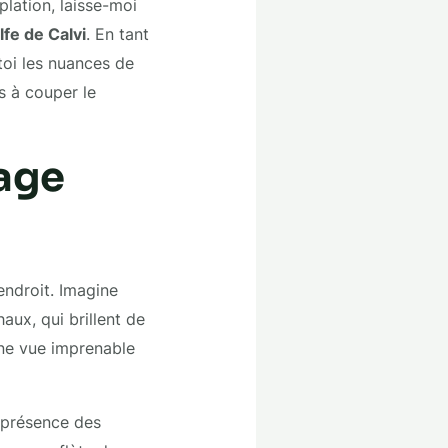
plation, laisse-moi
lfe de Calvi
. En tant
toi les nuances de
s à couper le
lage
 endroit. Imagine
aux, qui brillent de
 une vue imprenable
a présence des