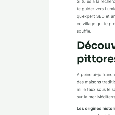
Si tu es à la recher
te guider vers Lumi
qu’expert SEO et am
ce village qui te pr
souffle.
Découve
pittore
À peine ai-je franch
des maisons traditio
mille feux sous le 
sur la mer Méditerr
Les origines histo