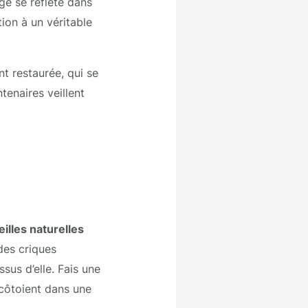
age se reflète dans
tion à un véritable
nt restaurée, qui se
tenaires veillent
illes naturelles
 des criques
sus d’elle. Fais une
 côtoient dans une