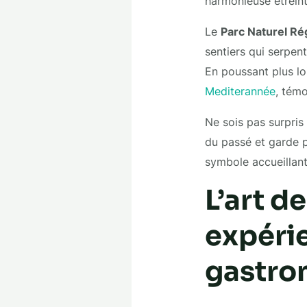
harmonieuse étreint
Le
Parc Naturel Ré
sentiers qui serpen
En poussant plus lo
Mediterannée
, témo
Ne sois pas surpris
du passé et garde p
symbole accueillant 
L’art d
expérie
gastro