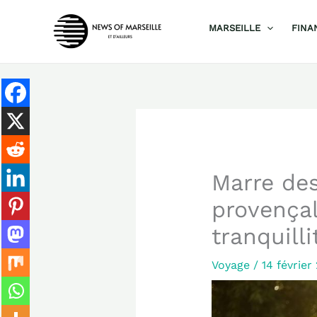
Aller
MARSEILLE
FINA
au
contenu
Marre des
provençal
tranquilli
Voyage
/
14 févrie