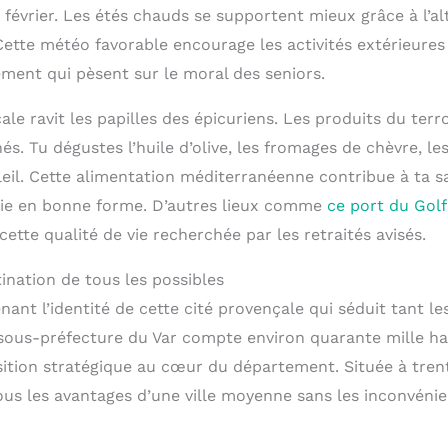
évrier. Les étés chauds se supportent mieux grâce à l’alt
ette météo favorable encourage les activités extérieures 
ment qui pèsent sur le moral des seniors.
le ravit les papilles des épicuriens. Les produits du terr
és. Tu dégustes l’huile d’olive, les fromages de chèvre, les
oleil. Cette alimentation méditerranéenne contribue à ta s
vie en bonne forme. D’autres lieux comme
ce port du Gol
ette qualité de vie recherchée par les retraités avisés.
ination de tous les possibles
nant l’identité de cette cité provençale qui séduit tant les
sous-préfecture du Var compte environ quarante mille ha
sition stratégique au cœur du département. Située à tren
tous les avantages d’une ville moyenne sans les inconvéni