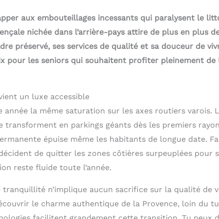
pper aux embouteillages incessants qui paralysent le litt
ençale nichée dans l’arrière-pays attire de plus en plus d
dre préservé, ses services de qualité et sa douceur de viv
ix pour les seniors qui souhaitent profiter pleinement de
ient un luxe accessible
année la même saturation sur les axes routiers varois. La
se transforment en parkings géants dès les premiers rayon
ermanente épuise même les habitants de longue date. Fac
écident de quitter les zones côtières surpeuplées pour s’
tion reste fluide toute l’année.
tranquillité n’implique aucun sacrifice sur la qualité de v
écouvrir le charme authentique de la Provence, loin du tu
nologies facilitent grandement cette transition. Tu peux 