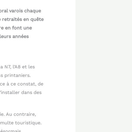
oral varois chaque
e retraités en quête
re en font une
 leurs années
 N7, l’A8 et les
s printaniers.
e à ce constat, de
installer dans des
ie. Au contraire,
multe touristique.
désormais