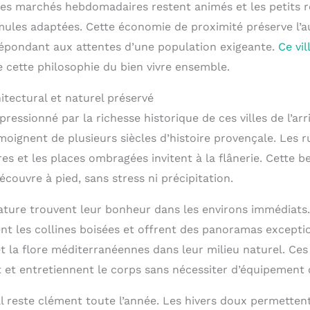
, les marchés hebdomadaires restent animés et les petits 
ules adaptées. Cette économie de proximité préserve l’a
 répondant aux attentes d’une population exigeante.
Ce vi
 cette philosophie du bien vivre ensemble.
itectural et naturel préservé
pressionné par la richesse historique de ces villes de l’arr
oignent de plusieurs siècles d’histoire provençale. Les ru
es et les places ombragées invitent à la flânerie. Cette b
écouvre à pied, sans stress ni précipitation.
ture trouvent leur bonheur dans les environs immédiats.
nt les collines boisées et offrent des panoramas excepti
et la flore méditerranéennes dans leur milieu naturel. Ce
it et entretiennent le corps sans nécessiter d’équipement
l reste clément toute l’année. Les hivers doux permettent