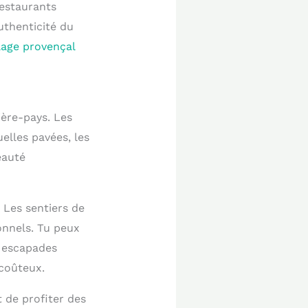
restaurants
uthenticité du
llage provençal
ière-pays. Les
elles pavées, les
eauté
 Les sentiers de
onnels. Tu peux
s escapades
 coûteux.
 de profiter des