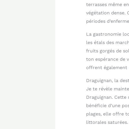
terrasses même en f
végétation dense. C
périodes d’enferme
La gastronomie loca
les étals des march
fruits gorgés de s
ton espérance de 
offrent également c
Draguignan, la dest
Je te révèle mainte
Draguignan. Cette 
bénéficie d’une po
plages, elle offre 
littorales saturées.