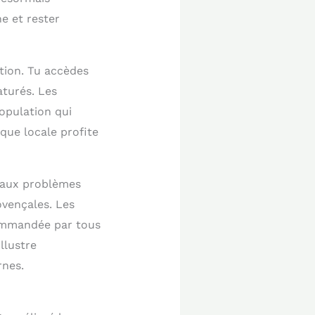
e et rester
ation. Tu accèdes
aturés. Les
opulation qui
que locale profite
s aux problèmes
ovençales. Les
commandée par tous
llustre
rnes.