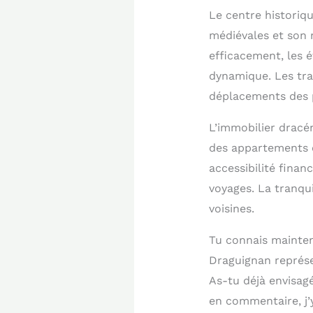
Le centre historiq
médiévales et son 
efficacement, les é
dynamique. Les tra
déplacements des p
L’immobilier dracé
des appartements c
accessibilité finan
voyages. La tranqui
voisines.
Tu connais maintena
Draguignan représen
As-tu déjà envisagé
en commentaire, j’y