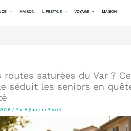
NCE
MAISON
LIFESTYLE
VOYAGE
MAISON
 routes saturées du Var ? Cet
e séduit les seniors en quêt
té
r 2026
/ Par
Eglantine Parrot