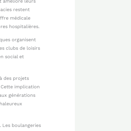
t amélioré leurs
macies restent
offre médicale
res hospitalières.
èques organisent
es clubs de loisirs
n social et
à des projets
 Cette implication
aux générations
chaleureux
. Les boulangeries