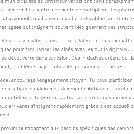
s municipalités de l’intérieur varois ont considérablemen
ux seniors. Les centres de santé se multiplient, les phar
 professionnels médicaux s’installent durablement. Cette 
nes âgées qui craignent souvent l’éloignement des structu
urelles et associatives foisonnent également. Les médiath
ques pour familiariser les aînés avec les outils digitaux. L
es découverte dans la région. Ces initiatives créent du lie
ment, problème majeur chez les personnes retraitées.
 local encourage l’engagement citoyen. Tu peux participer 
des actions solidaires ou des manifestations culturelles.
n quotidien et te permet de transmettre ton expérience 
aux arrivants s’intègrent rapidement grâce à cet accueil 
nçal.
roximité s’adaptent aux besoins spécifiques des seniors