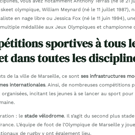
sciplines, vous avez notamment Anthony Terras (né le 21 j
n skeet olympique, William Meynard (né le 11 juillet 1987), 
aliste en nage libre ou Jessica Fox (né le 11 juin 1994), un
e multiple médaillée aux Jeux Olympiques et championne
étitions sportives à tous l
t dans toutes les disciplin
s de la ville de Marseille, ce sont
ses infrastructures mo
mes internationales
. Ainsi, de nombreuses compétitions pl
organisées, incitant les jeunes à se lancer au sport pour
omaine.
ration : le
stade vélodrome
. Il s’agit du second plus stad
rance. L’équipe de foot de l’Olympique de Marseille y jou
tionaux de rugby y ont également lieu.