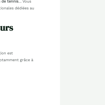
 de tennis
… Vous
ionales dédiées au
turs
gion est
 notamment grâce à