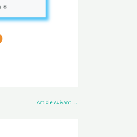
M 🙂
Article suivant
→