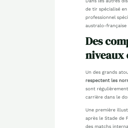
Dans les autres di
de tir spécialisé e
professionnel spéci
australo-français
Des comp
niveaux e
Un des grands atout
respectent les nor
sont régulièrement 
carrière dans le d
Une première illust
après le Stade de F
des matchs interna