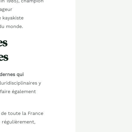
uin 1985), champion
nageur
e kayakiste
 du monde.
es
es
dernes qui
uridisciplinaires y
 faire également
e de toute la France
e régulièrement,