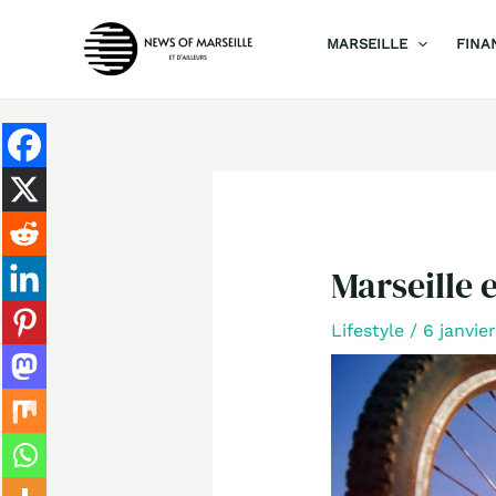
Aller
MARSEILLE
FINA
au
contenu
Marseille 
Lifestyle
/
6 janvie