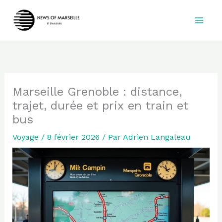
Aller
au
contenu
Marseille Grenoble : distance,
trajet, durée et prix en train et
bus
Voyage
/
8 février 2026
/ Par
Adrien Langaleau