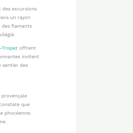
t des excursions
dans un rayon
t des flamants
ilégié.
t-Tropez
offrent
onnantes invitent
 sentier des
e provençale
 constate que
ole phocéenne.
me.