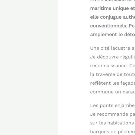
maritime unique et
elle conjugue authe
conventionnels. Pou
amplement le déto
Une cité lacustre
Je découvre réguli
reconnaissance. Cet
la traverse de tout
reflètent les faça
commune un caractè
Les ponts enjamben
Je recommande part
sur les habitations
barques de pêcheur