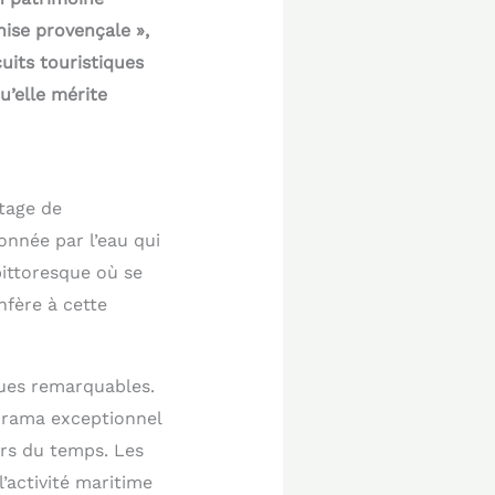
ise provençale »,
uits touristiques
u’elle mérite
tage de
onnée par l’eau qui
pittoresque où se
nfère à cette
ques remarquables.
orama exceptionnel
ors du temps. Les
’activité maritime