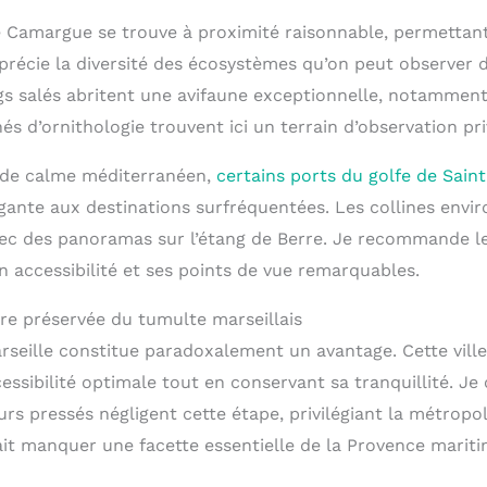
e Camargue se trouve à proximité raisonnable, permettan
pprécie la diversité des écosystèmes qu’on peut observer 
ngs salés abritent une avifaune exceptionnelle, notammen
és d’ornithologie trouvent ici un terrain d’observation priv
 de calme méditerranéen,
certains ports du golfe de Sain
gante aux destinations surfréquentées. Les collines envir
c des panoramas sur l’étang de Berre. Je recommande le
 accessibilité et ses points de vue remarquables.
re préservée du tumulte marseillais
rseille constitue paradoxalement un avantage. Cette vill
essibilité optimale tout en conservant sa tranquillité. Je
urs pressés négligent cette étape, privilégiant la métrop
ait manquer une facette essentielle de la Provence mariti