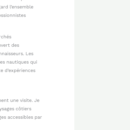
gard l’ensemble
ssionnistes
rchés
uvert des
nnaisseurs. Les
tes nautiques qui
te d’expériences
ent une visite. Je
ysages côtiers
ges accessibles par