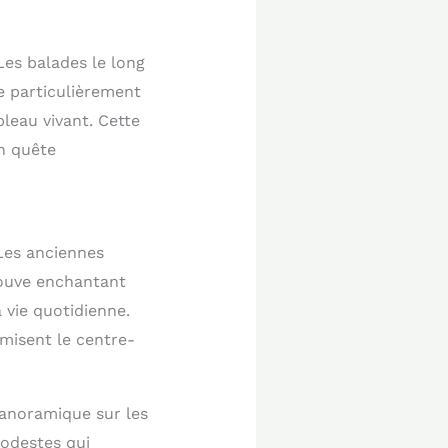
Les balades le long
e particulièrement
bleau vivant. Cette
en quête
 Les anciennes
rouve enchantant
 vie quotidienne.
misent le centre-
 panoramique sur les
modestes qui