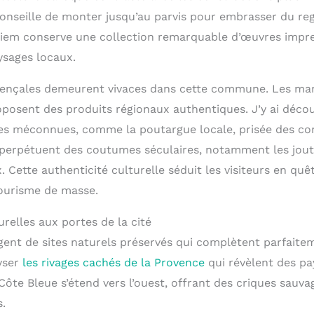
 conseille de monter jusqu’au parvis pour embrasser du re
iem conserve une collection remarquable d’œuvres impre
sages locaux.
ovençales demeurent vivaces dans cette commune. Les ma
osent des produits régionaux authentiques. J’y ai déco
ires méconnues, comme la poutargue locale, prisée des co
es perpétuent des coutumes séculaires, notamment les jou
 Cette authenticité culturelle séduit les visiteurs en quê
tourisme de masse.
relles aux portes de la cité
gent de sites naturels préservés qui complètent parfaitem
yser
les rivages cachés de la Provence
qui révèlent des pa
Côte Bleue s’étend vers l’ouest, offrant des criques sauva
s.