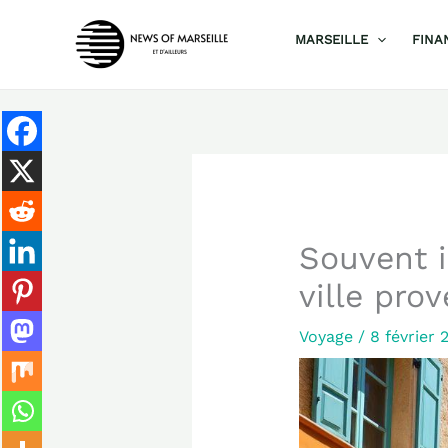
Aller
MARSEILLE
FINA
au
contenu
Souvent i
ville pro
Voyage
/
8 février