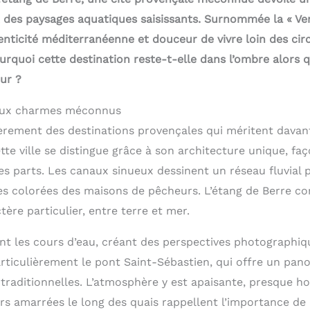
 des paysages aquatiques saisissants. Surnommée la « Ven
nticité méditerranéenne et douceur de vivre loin des circ
rquoi cette destination reste-t-elle dans l’ombre alors q
ur ?
 aux charmes méconnus
èrement des destinations provençales qui méritent davan
te ville se distingue grâce à son architecture unique, faç
es parts. Les canaux sinueux dessinent un réseau fluvial 
des colorées des maisons de pêcheurs. L’étang de Berre co
re particulier, entre terre et mer.
t les cours d’eau, créant des perspectives photographi
iculièrement le pont Saint-Sébastien, qui offre un pan
 traditionnelles. L’atmosphère y est apaisante, presque h
s amarrées le long des quais rappellent l’importance de l