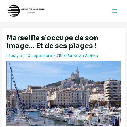
Aller
au
contenu
Marseille s’occupe de son
image… Et de ses plages !
Lifestyle
/
10 septembre 2019
/ Par
Kevin Alonzo