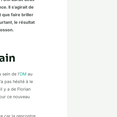
e. Il s’agirait de
que faire briller
rtant, le résultat
Mosson.
ain
 sein de l’
OM
au
a pas hésité à le
l y a de Florian
pour ce nouveau
ore car la rencontre