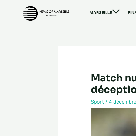
Aller
au
MARSEILLE
FIN
contenu
Match nul
déceptio
Sport
/
4 décembr