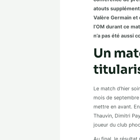
atouts supplémentai
Valère Germain et 
l’OM durant ce matc
n’a pas été aussi 
Un matc
titular
Le match d’hier soir
mois de septembre de
mettre en avant. En 
Thauvin, Dimitri Pa
joueur du club pho
Au final, le résulta