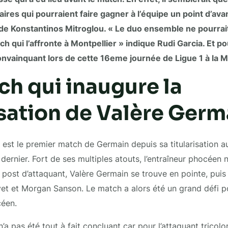
res qui pourraient faire gagner à l’équipe un point d’avanc
de Konstantinos Mitroglou. « Le duo ensemble ne pourrait 
h qui l’affronte à Montpellier » indique Rudi Garcia. Et pou
convainquant lors de cette 16eme journée de Ligue 1 à la 
h qui inaugure la
isation de Valère Germ
 est le premier match de Germain depuis sa titularisation au
rnier. Fort de ses multiples atouts, l’entraîneur phocéen n’
post d’attaquant, Valère Germain se trouve en pointe, puis i
yet et Morgan Sanson. Le match a alors été un grand défi 
céen.
t n’a pas été tout à fait concluant car pour l’attaquant tricol