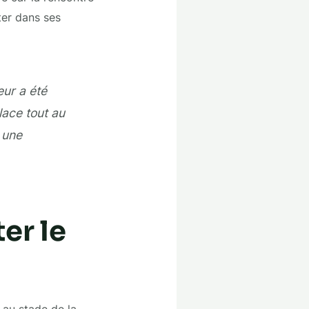
ter dans ses
eur a été
lace tout au
 une
er le
 au stade de la