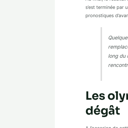
s’est terminée par 
pronostiques d’ava
Quelques
remplacé
long du 
rencontre
Les oly
dégât
A l’occasion de cet