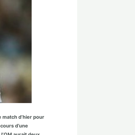
e match d’hier pour
 cours d’une
e l’OM aurait deux