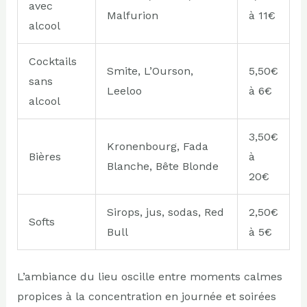
avec
Malfurion
à 11€
alcool
Cocktails
Smite, L’Ourson,
5,50€
sans
Leeloo
à 6€
alcool
3,50€
Kronenbourg, Fada
Bières
à
Blanche, Bête Blonde
20€
Sirops, jus, sodas, Red
2,50€
Softs
Bull
à 5€
L’ambiance du lieu oscille entre moments calmes
propices à la concentration en journée et soirées