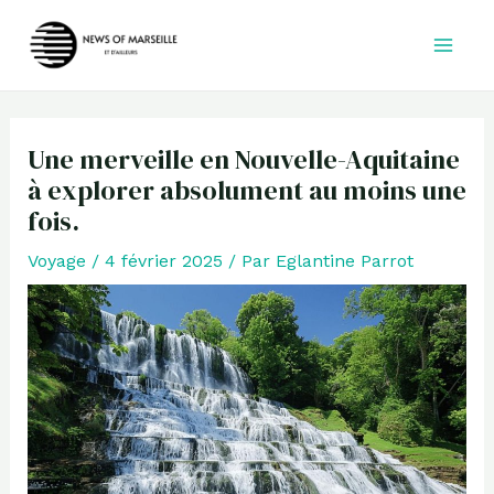
Aller
au
contenu
Une merveille en Nouvelle-Aquitaine
à explorer absolument au moins une
fois.
Voyage
/
4 février 2025
/ Par
Eglantine Parrot