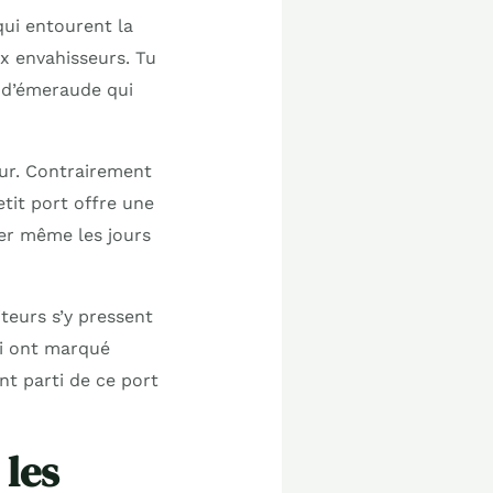
qui entourent la
ux envahisseurs. Tu
r d’émeraude qui
eur. Contrairement
etit port offre une
mer même les jours
iteurs s’y pressent
ui ont marqué
nt parti de ce port
 les