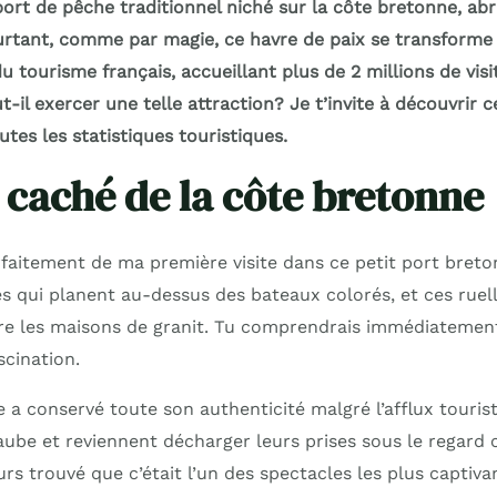
ort de pêche traditionnel niché sur la côte bretonne, abr
urtant, comme par magie, ce havre de paix se transforme
u tourisme français, accueillant plus de 2 millions de vi
t-il exercer une telle attraction? Je t’invite à découvri
utes les statistiques touristiques.
 caché de la côte bretonne
faitement de ma première visite dans ce petit port breton
es qui planent au-dessus des bateaux colorés, et ces ruel
re les maisons de granit. Tu comprendrais immédiatement
scination.
 a conservé toute son authenticité malgré l’afflux touris
aube et reviennent décharger leurs prises sous le regard 
ours trouvé que c’était l’un des spectacles les plus captiva