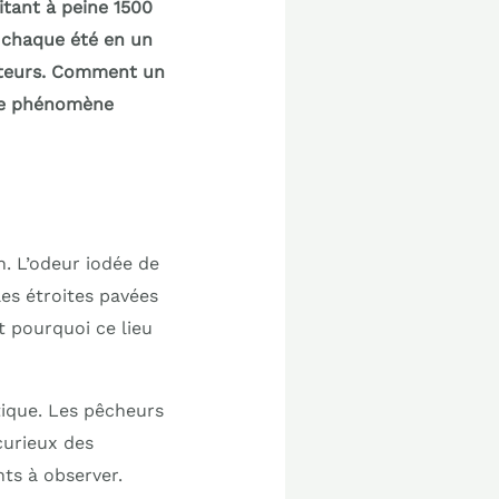
itant à peine 1500
 chaque été en un
siteurs. Comment un
r ce phénomène
. L’odeur iodée de
les étroites pavées
 pourquoi ce lieu
tique. Les pêcheurs
curieux des
nts à observer.