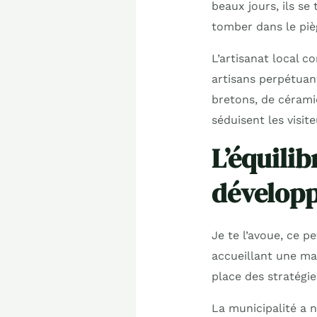
beaux jours, ils s
tomber dans le pi
L’artisanat local c
artisans perpétuant
bretons, de cérami
séduisent les visit
L’équilib
développ
Je te l’avoue, ce p
accueillant une ma
place des stratégie
La municipalité a 