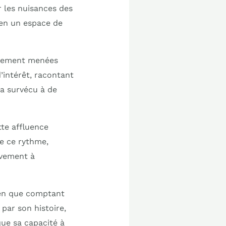
r les nuisances des
e en un espace de
ièrement menées
’intérêt, racontant
 a survécu à de
tte affluence
de ce rythme,
ivement à
bien que comptant
par son histoire,
ue sa capacité à