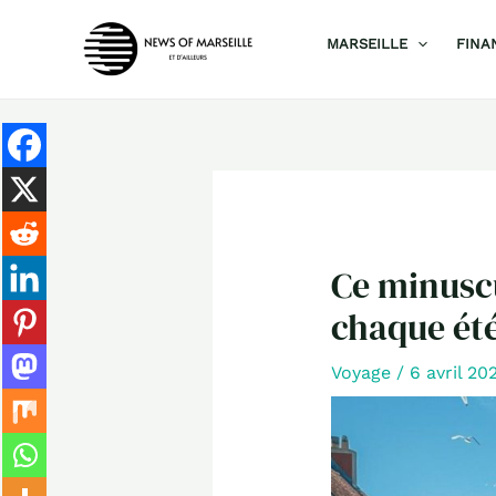
Aller
MARSEILLE
FINA
au
contenu
Ce minuscu
chaque été
Voyage
/
6 avril 2