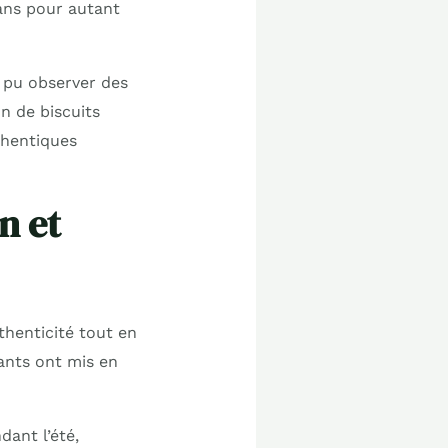
sans pour autant
i pu observer des
on de biscuits
thentiques
n et
thenticité tout en
ants ont mis en
ant l’été,