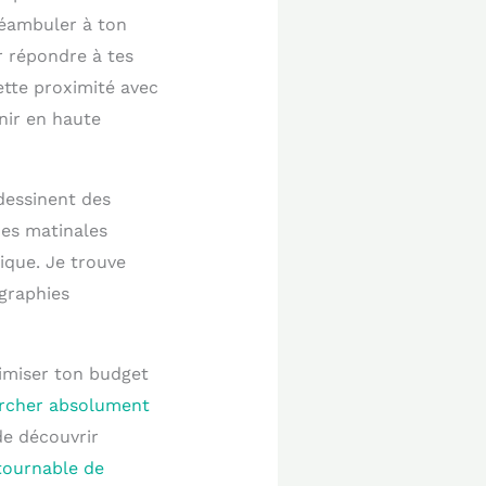
déambuler à ton
 répondre à tes
ette proximité avec
nir en haute
 dessinent des
mes matinales
que. Je trouve
graphies
imiser ton budget
hercher absolument
de découvrir
tournable de