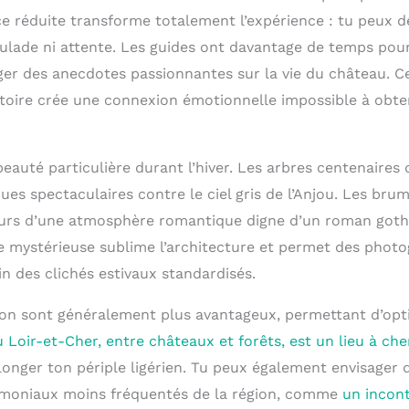
ce réduite transforme totalement l’expérience : tu peux 
lade ni attente. Les guides ont davantage de temps pour
ger des anecdotes passionnantes sur la vie du château. C
istoire crée une connexion émotionnelle impossible à obte
eauté particulière durant l’hiver. Les arbres centenaires
ues spectaculaires contre le ciel gris de l’Anjou. Les bru
urs d’une atmosphère romantique digne d’un roman gothi
 mystérieuse sublime l’architecture et permet des photo
in des clichés estivaux standardisés.
ison sont généralement plus avantageux, permettant d’opt
 Loir-et-Cher, entre châteaux et forêts, est un lieu à c
longer ton périple ligérien. Tu peux également envisager 
rimoniaux moins fréquentés de la région, comme
un incon