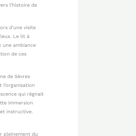
ers l’histoire de
ors d’une visite
eux. Le lit à
nt une ambiance
ation de ces
ine de Sèvres
t l’organisation
scence qui régnait
ette immersion
t instructive.
er pleinement du