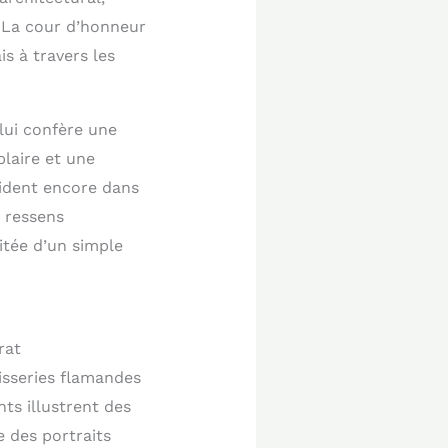
. La cour d’honneur
s à travers les
 lui confère une
plaire et une
sident encore dans
 ressens
tée d’un simple
rat
isseries flamandes
ts illustrent des
e des portraits