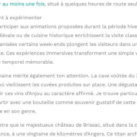
r au moins une fois
, situé à quelques heures de route se
nt à expérimenter
rticiper aux animations proposées durant la période hiver
iévale ou de cuisine historique enrichissent la visite clas
anisées certains week-ends plongent les visiteurs dans 
te. Ces expériences immersives transforment une simple vi
ge temporel mémorable.
aine mérite également ton attention. La cave voûtée du XI
où vieillissent les cuvées produites sur place. Une dégu
r ces vins d’Anjou au caractère affirmé. Je trouve partic
artir avec une bouteille comme souvenir gustatif de cett
e en son genre.
utre que le majestueux château de Brissac, situé dans l
ce, à une vingtaine de kilomètres d’Angers. Ce titan arch