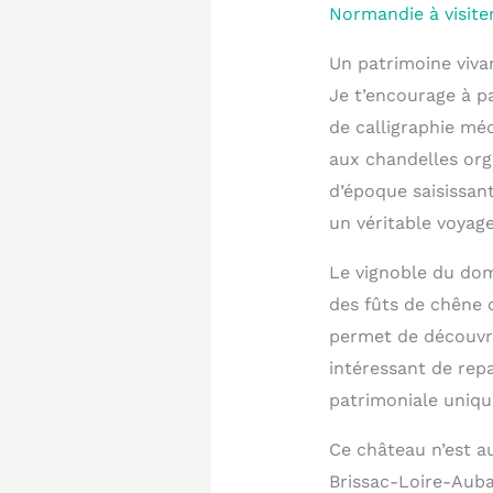
Normandie à visite
Un patrimoine viva
Je t’encourage à pa
de calligraphie méd
aux chandelles org
d’époque saisissan
un véritable voya
Le vignoble du dom
des fûts de chêne 
permet de découvri
intéressant de rep
patrimoniale uniqu
Ce château n’est a
Brissac-Loire-Auban