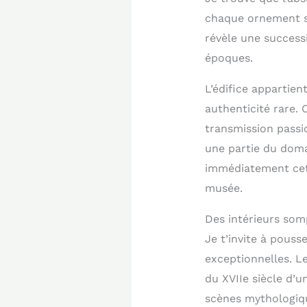
chaque ornement sc
révèle une successi
époques.
L’édifice appartien
authenticité rare. 
transmission passio
une partie du dom
immédiatement cett
musée.
Des intérieurs so
Je t’invite à pouss
exceptionnelles. Le
du XVIIe siècle d’u
scènes mythologiqu