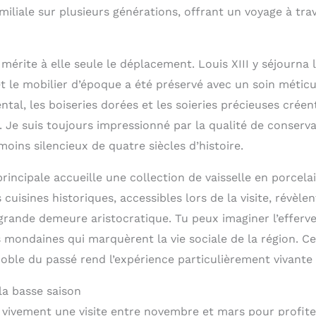
amiliale sur plusieurs générations, offrant un voyage à trav
érite à elle seule le déplacement. Louis XIII y séjourna l
 et le mobilier d’époque a été préservé avec un soin méticul
al, les boiseries dorées et les soieries précieuses crée
. Je suis toujours impressionné par la qualité de conserv
émoins silencieux de quatre siècles d’histoire.
rincipale accueille une collection de vaisselle en porcela
cuisines historiques, accessibles lors de la visite, révèlen
rande demeure aristocratique. Tu peux imaginer l’efferve
s mondaines qui marquèrent la vie sociale de la région. C
oble du passé rend l’expérience particulièrement vivante e
la basse saison
vivement une visite entre novembre et mars pour profit