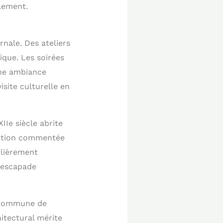
ulement.
nale. Des ateliers
sique. Les soirées
une ambiance
site culturelle en
Ie siècle abrite
station commentée
ulièrement
e escapade
a commune de
itectural mérite