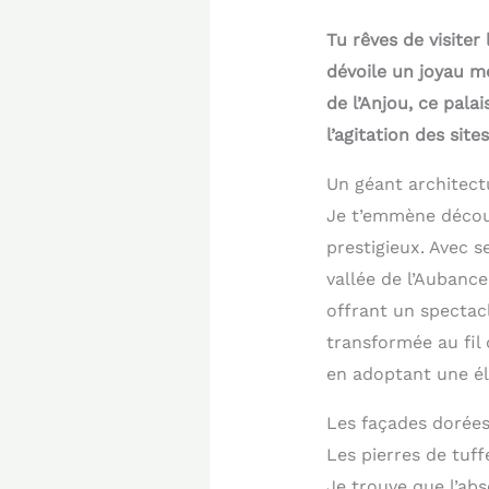
Tu rêves de visiter
dévoile un joyau m
de l’Anjou, ce pala
l’agitation des site
Un géant architect
Je t’emmène découv
prestigieux. Avec s
vallée de l’Aubance
offrant un spectacl
transformée au fil 
en adoptant une é
Les façades dorées 
Les pierres de tuff
Je trouve que l’ab