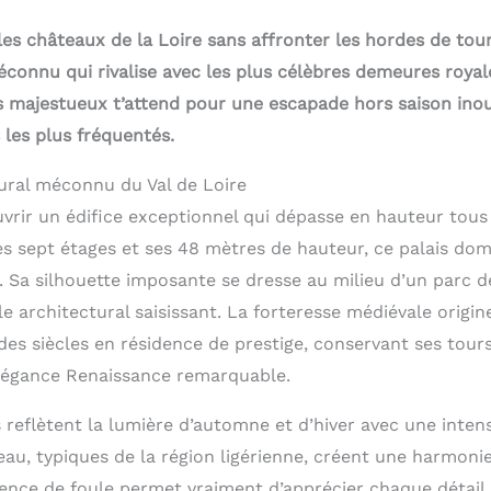
 les châteaux de la Loire sans affronter les hordes de tour
éconnu qui rivalise avec les plus célèbres demeures royal
is majestueux t’attend pour une escapade hors saison inou
s les plus fréquentés.
ural méconnu du Val de Loire
rir un édifice exceptionnel qui dépasse en hauteur tous 
es sept étages et ses 48 mètres de hauteur, ce palais dom
. Sa silhouette imposante se dresse au milieu d’un parc d
e architectural saisissant. La forteresse médiévale origine
des siècles en résidence de prestige, conservant ses tour
légance Renaissance remarquable.
reflètent la lumière d’automne et d’hiver avec une intensi
eau, typiques de la région ligérienne, créent une harmonie
sence de foule permet vraiment d’apprécier chaque détail 