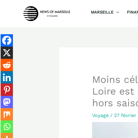
Aller
MARSEILLE
FINA
au
contenu
Moins cé
Loire est
hors sais
Voyage
/
27 févrie