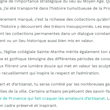
gne de l’importance stratégique du lieu au Moyen Âge. Qua
, j’ai été transporté dans l’histoire tumultueuse de la Pr
ièrement marqué, c’est la richesse des collections qu’abri
d’histoire y découvrent des trésors insoupçonnés. Les exp
nt les collections permanentes dans un dialogue constan
ent vu un lieu historique aussi bien mis en valeur.
, l’église collégiale Sainte-Marthe mérite également ton 
e et gothique témoigne des différentes périodes de cons
traux filtrent une lumière douce qui met en valeur les sculp
e recueillement qui inspire le respect et l’admiration.
art et d’artisanat, tu seras comblé par les nombreuses gal
lles de la ville. Certains artisans perpétuent des savoir-f
ge de Provence qui fait craquer les amateurs d’artisanat
. L
un cadre préservé et inspirant.