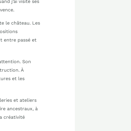
nd j’ai visité ses
ovence.
te le château. Les
ositions
t entre passé et
attention. Son
truction. À
tures et les
eries et ateliers
aire ancestraux, à
a créativité