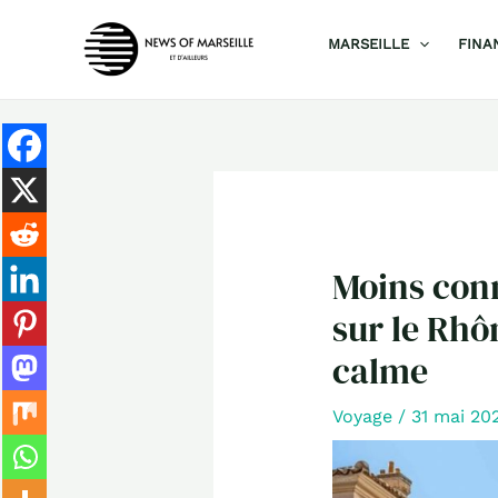
Aller
MARSEILLE
FINA
au
contenu
Moins conn
sur le Rhô
calme
Voyage
/
31 mai 20