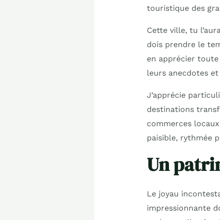
touristique des gr
Cette ville, tu l’au
dois prendre le te
en apprécier toute 
leurs anecdotes et 
J’apprécie particu
destinations trans
commerces locaux p
paisible, rythmée pa
Un patri
Le joyau incontesta
impressionnante do