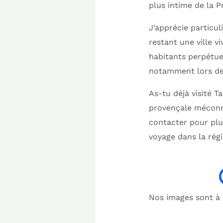
plus intime de la P
J’apprécie particu
restant une ville v
habitants perpétuen
notamment lors des
As-tu déjà visité T
provençale méconn
contacter pour plu
voyage dans la régi
Nos images sont à b