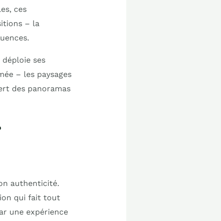
es, ces
tions – la
luences.
 déploie ses
umée – les paysages
uvert des panoramas
r
son authenticité.
ion qui fait tout
par une expérience