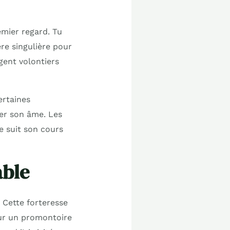
remier regard. Tu
re singulière pour
gent volontiers
ertaines
ver son âme. Les
e suit son cours
able
 Cette forteresse
sur un promontoire