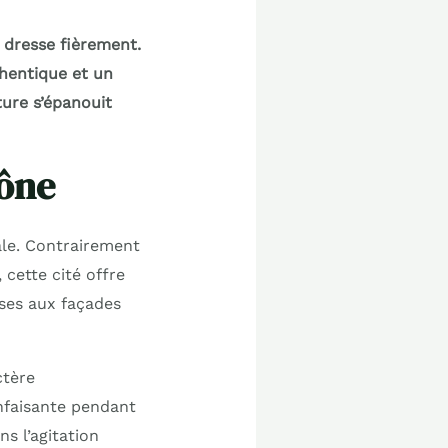
 dresse fièrement.
thentique et un
ture s’épanouit
ône
ale. Contrairement
 cette cité offre
sses aux façades
ctère
nfaisante pendant
s l’agitation