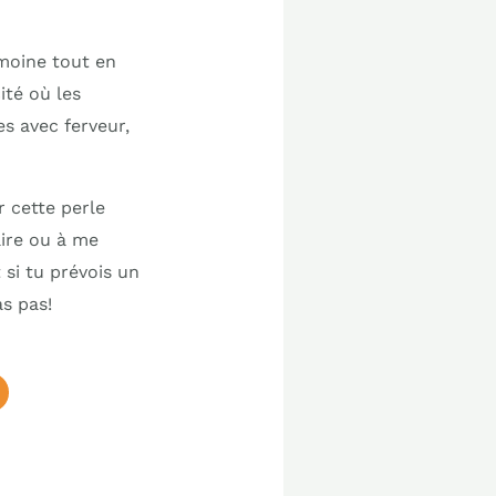
imoine tout en
ité où les
es avec ferveur,
r cette perle
ire ou à me
si tu prévois un
as pas!