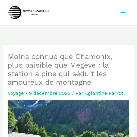
Aller
au
contenu
Moins connue que Chamonix,
plus paisible que Megève : la
station alpine qui séduit les
amoureux de montagne
Voyage
/
9 décembre 2025
/ Par
Eglantine Parrot