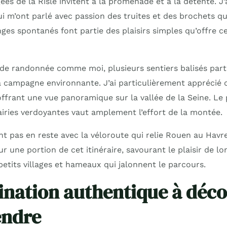
s de la Risle invitent à la promenade et à la détente. J’a
 m’ont parlé avec passion des truites et des brochets qu’
ges spontanés font partie des plaisirs simples qu’offre cett
de randonnée comme moi, plusieurs sentiers balisés parten
a campagne environnante. J’ai particulièrement apprécié 
offrant une vue panoramique sur la vallée de la Seine. Le
iries verdoyantes vaut amplement l’effort de la montée.
nt pas en reste avec la véloroute qui relie Rouen au Havr
ur une portion de cet itinéraire, savourant le plaisir de lo
etits villages et hameaux qui jalonnent le parcours.
ination authentique à déco
endre