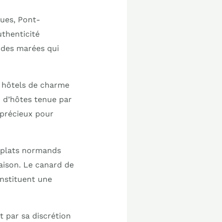
ques, Pont-
uthenticité
 des marées qui
s hôtels de charme
n d’hôtes tenue par
 précieux pour
s plats normands
aison. Le canard de
nstituent une
 par sa discrétion