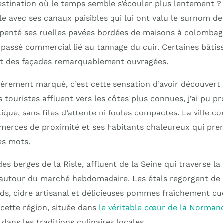
stination où le temps semble s’écouler plus lentement ? 
le avec ses canaux paisibles qui lui ont valu le surnom de
rpenté ses ruelles pavées bordées de maisons à colombag
 passé commercial lié au tannage du cuir. Certaines bâtis
nt des façades remarquablement ouvragées.
lièrement marqué, c’est cette sensation d’avoir découvert
s touristes affluent vers les côtes plus connues, j’ai pu pr
que, sans files d’attente ni foules compactes. La ville c
merces de proximité et ses habitants chaleureux qui pre
es mots.
es berges de la Risle, affluent de la Seine qui traverse la vi
r autour du marché hebdomadaire. Les étals regorgent de 
, cidre artisanal et délicieuses pommes fraîchement cueil
 cette région, située dans
le véritable cœur de la Norman
dans les traditions culinaires locales.