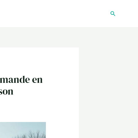
Recherche
ormande en
 son