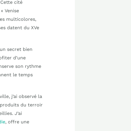
Cette cité
 « Venise
es multicolores,
ses datent du XVe
 un secret bien
ofiter d’une
onserve son rythme
nnent le temps
lle, j’ai observé la
produits du terroir
lies. J’ai
die
, offre une