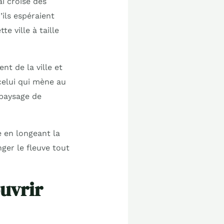
i croisé des
ils espéraient
e ville à taille
t de la ville et
celui qui mène au
 paysage de
e en longeant la
nger le fleuve tout
uvrir