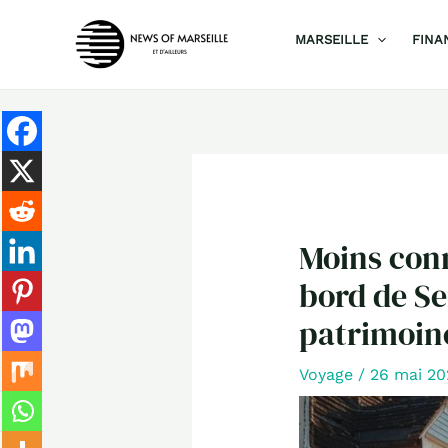
Aller
MARSEILLE
FINA
au
contenu
Moins conn
bord de Se
patrimoin
Voyage
/
26 mai 2