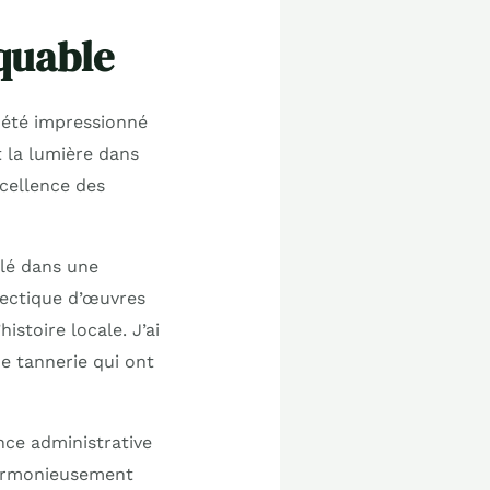
quable
i été impressionné
t la lumière dans
xcellence des
llé dans une
lectique d’œuvres
istoire locale. J’ai
e tannerie qui ont
nce administrative
 harmonieusement