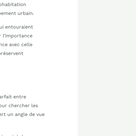
ohabitation
ppement urbain.
ui entouraient
r l’importance
nce avec celle
 préservent
arfait entre
our chercher les
ert un angle de vue