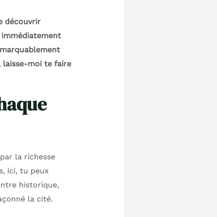
e découvrir
’a immédiatement
 remarquablement
laisse-moi te faire
chaque
par la richesse
, ici, tu peux
ntre historique,
çonné la cité.