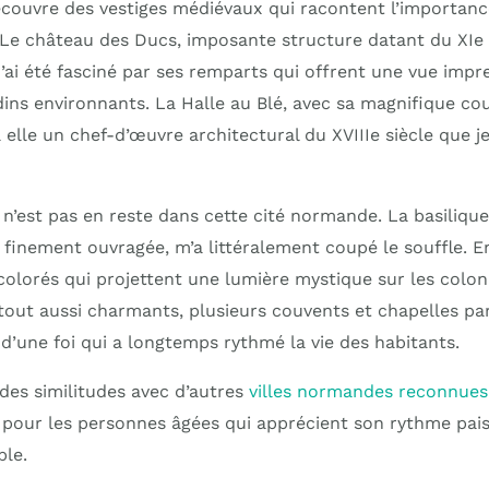
écouvre des vestiges médiévaux qui racontent l’importance
s. Le château des Ducs, imposante structure datant du XIe
 J’ai été fasciné par ses remparts qui offrent une vue impr
rdins environnants. La Halle au Blé, avec sa magnifique co
elle un chef-d’œuvre architectural du XVIIIe siècle que je
x n’est pas en reste dans cette cité normande. La basiliq
finement ouvragée, m’a littéralement coupé le souffle. En 
colorés qui projettent une lumière mystique sur les colon
tout aussi charmants, plusieurs couvents et chapelles par
d’une foi qui a longtemps rythmé la vie des habitants.
 des similitudes avec d’autres
villes normandes reconnues 
pour les personnes âgées qui apprécient son rythme pais
ble.