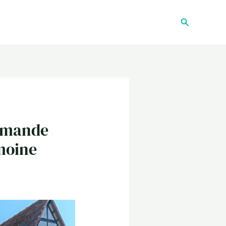
Recherche
ormande
imoine