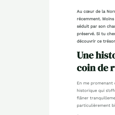
Au cœur de la Norm
récemment. Moins 
séduit par son cha
préservé. Si tu che
découvrir ce trésor
Une histo
coin de 
En me promenant da
historique qui s’off
flâner tranquilleme
particulièrement b