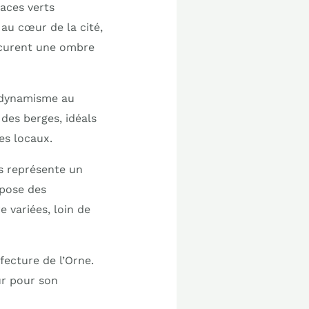
paces verts
au cœur de la cité,
rocurent une ombre
e dynamisme au
 des berges, idéals
es locaux.
es représente un
opose des
 variées, loin de
fecture de l’Orne.
ur pour son