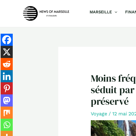
Aller
MARSEILLE
FINA
au
contenu
Moins fréq
séduit par
préservé
Voyage
/
12 mai 20