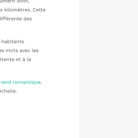
ument divin,
x kilomètres. Cette
différente des
 habitants
es mots avec les
tente et à la
ek-end romantique
,
chelle.