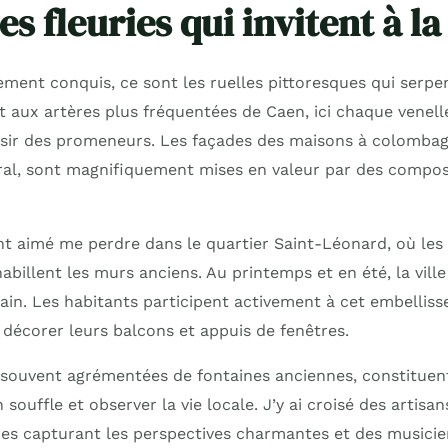
es fleuries qui invitent à la
ement conquis, ce sont les ruelles pittoresques qui serpen
t aux artères plus fréquentées de Caen, ici chaque venell
isir des promeneurs. Les façades des maisons à colombag
tral, sont magnifiquement mises en valeur par des composi
nt aimé me perdre dans le quartier Saint-Léonard, où les 
abillent les murs anciens. Au printemps et en été, la vill
bain. Les habitants participent activement à cet embelliss
 décorer leurs balcons et appuis de fenêtres.
 souvent agrémentées de fontaines anciennes, constituent
souffle et observer la vie locale. J’y ai croisé des artisan
ntres capturant les perspectives charmantes et des musici