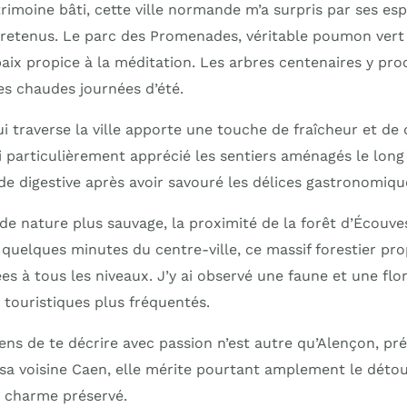
rimoine bâti, cette ville normande m’a surpris par ses es
etenus. Le parc des Promenades, véritable poumon vert 
paix propice à la méditation. Les arbres centenaires y p
es chaudes journées d’été.
ui traverse la ville apporte une touche de fraîcheur et d
i particulièrement apprécié les sentiers aménagés le long
 digestive après avoir savouré les délices gastronomiqu
de nature plus sauvage, la proximité de la forêt d’Écouv
 quelques minutes du centre-ville, ce massif forestier pr
 à tous les niveaux. J’y ai observé une faune et une flore
s touristiques plus fréquentés.
viens de te décrire avec passion n’est autre qu’Alençon, pré
a voisine Caen, elle mérite pourtant amplement le déto
n charme préservé.