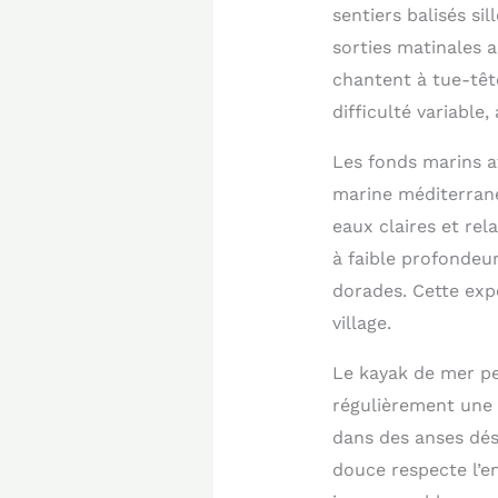
sentiers balisés si
sorties matinales 
chantent à tue-tête
difficulté variabl
Les fonds marins at
marine méditerran
eaux claires et re
à faible profondeu
dorades. Cette ex
village.
Le kayak de mer pe
régulièrement une 
dans des anses dése
douce respecte l’en