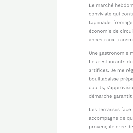
Le marché hebdoma
conviviale qui cont
tapenade, fromages
économie de circuit
ancestraux transmi
Une gastronomie m
Les restaurants du
artifices. Je me ré
bouillabaisse prépa
courts, s’approvis
démarche garantit 
Les terrasses face 
accompagné de quel
provençale crée de