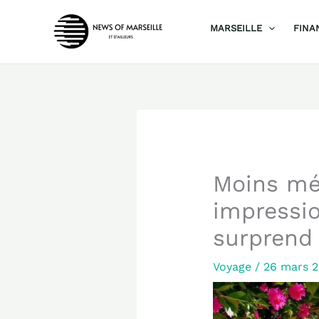
Aller
MARSEILLE
FINA
au
contenu
Moins méd
impressio
surprend
Voyage
/
26 mars 