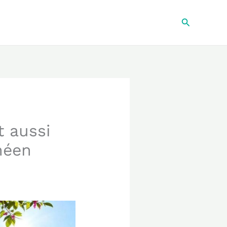
Recherche
t aussi
néen