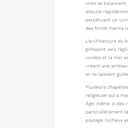
vives se balancent
discute régulièreme
perpétuant un comm
des fonds marins lo
L’architecture du b
grimpent vers l’égl
rondes et la mer e
créent une ambianc
en te laissant guid
Plusieurs chapelle
religieuse qui a m
Âge, même si des r
particulièrement l
paysage rocheux e