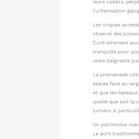
leurs casiers, perp
l’urbanisation galo
Les criques accessi
observé des poisso
Contrairement aux p
tranquille pour pos
reste baignable jus
La promenade côtiè
placés face au larg
et que les bateaux 
quelle que soit la
lumière si particu
Un patrimoine mari
Le port traditionn