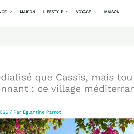
NCE
MAISON
LIFESTYLE
VOYAGE
MAISON
iatisé que Cassis, mais tou
nnant : ce village méditerra
2026
/ Par
Eglantine Parrot