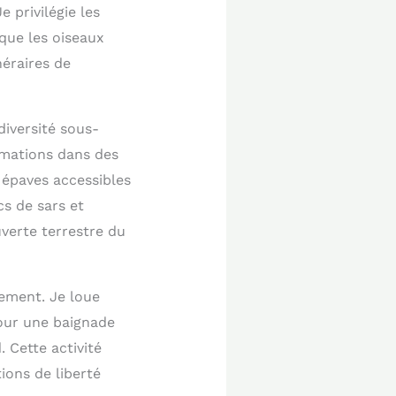
 privilégie les
que les oiseaux
néraires de
diversité sous-
rmations dans des
 épaves accessibles
cs de sars et
verte terrestre du
ement. Je loue
our une baignade
 Cette activité
ions de liberté