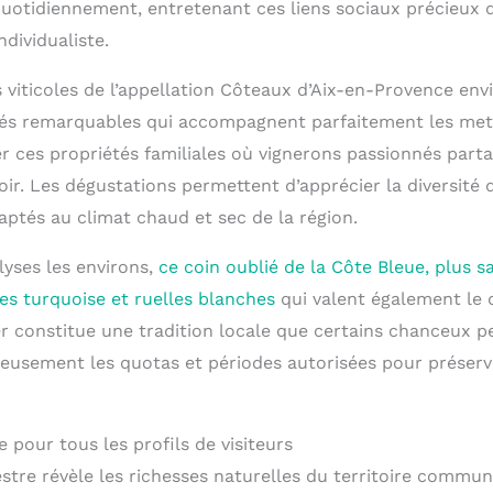
quotidiennement, entretenant ces liens sociaux précieux 
dividualiste.
 viticoles de l’appellation Côteaux d’Aix-en-Provence en
sés remarquables qui accompagnent parfaitement les met
er ces propriétés familiales où vignerons passionnés part
oir. Les dégustations permettent d’apprécier la diversité
ptés au climat chaud et sec de la région.
alyses les environs,
ce coin oublié de la Côte Bleue, plus 
ues turquoise et ruelles blanches
qui valent également le 
er constitue une tradition locale que certains chanceux p
eusement les quotas et périodes autorisées pour préserv
e pour tous les profils de visiteurs
tre révèle les richesses naturelles du territoire communa