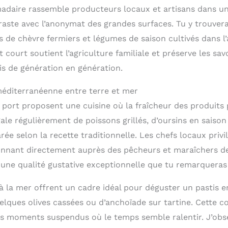
daire rassemble producteurs locaux et artisans dans u
raste avec l’anonymat des grandes surfaces. Tu y trouveras
 de chèvre fermiers et légumes de saison cultivés dans l’
 court soutient l’agriculture familiale et préserve les savo
s de génération en génération.
éditerranéenne entre terre et mer
 port proposent une cuisine où la fraîcheur des produits 
gale régulièrement de poissons grillés, d’oursins en saison
rée selon la recette traditionnelle. Les chefs locaux privil
ionnant directement auprès des pêcheurs et maraîchers de
une qualité gustative exceptionnelle que tu remarquera
à la mer offrent un cadre idéal pour déguster un pastis en
ques olives cassées ou d’anchoïade sur tartine. Cette con
s moments suspendus où le temps semble ralentir. J’obse