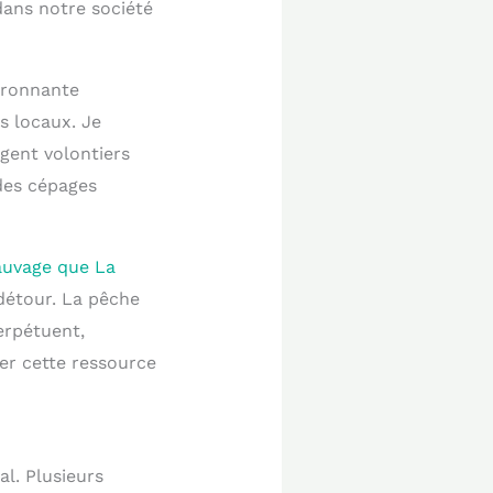
dans notre société
vironnante
s locaux. Je
agent volontiers
 des cépages
sauvage que La
détour. La pêche
erpétuent,
er cette ressource
l. Plusieurs