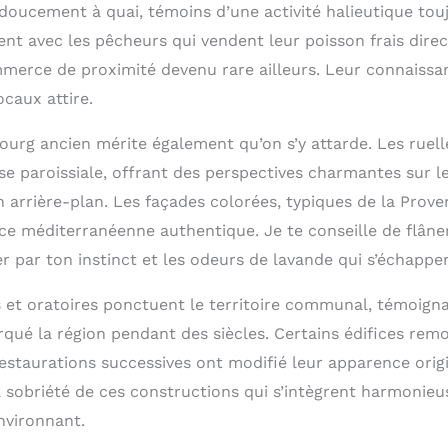
 doucement à quai, témoins d’une activité halieutique tou
nt avec les pêcheurs qui vendent leur poisson frais direc
erce de proximité devenu rare ailleurs. Leur connaissan
caux attire.
ourg ancien mérite également qu’on s’y attarde. Les ruell
ise paroissiale, offrant des perspectives charmantes sur le
n arrière-plan. Les façades colorées, typiques de la Prov
e méditerranéenne authentique. Je te conseille de flâner
er par ton instinct et les odeurs de lavande qui s’échappen
s et oratoires ponctuent le territoire communal, témoign
arqué la région pendant des siècles. Certains édifices re
estaurations successives ont modifié leur apparence origi
a sobriété de ces constructions qui s’intègrent harmonie
nvironnant.