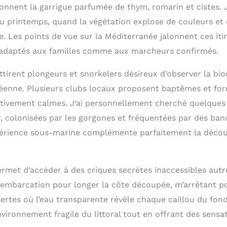
llonnent la garrigue parfumée de thym, romarin et cistes. Je
au printemps, quand la végétation explose de couleurs et 
. Les points de vue sur la Méditerranée jalonnent ces iti
e, adaptés aux familles comme aux marcheurs confirmés.
tirent plongeurs et snorkelers désireux d’observer la bio
éenne. Plusieurs clubs locaux proposent baptêmes et fo
lativement calmes. J’ai personnellement cherché quelques
r, colonisées par les gorgones et fréquentées par des ban
périence sous-marine complémente parfaitement la décou
rmet d’accéder à des criques secrètes inaccessibles autr
embarcation pour longer la côte découpée, m’arrêtant p
rtes où l’eau transparente révèle chaque caillou du fond.
vironnement fragile du littoral tout en offrant des sensat