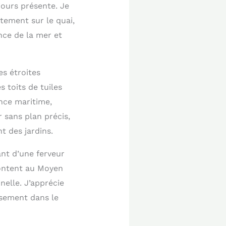
jours présente. Je
tement sur le quai,
ce de la mer et
es étroites
s toits de tuiles
ence maritime,
 sans plan précis,
t des jardins.
ant d’une ferveur
montent au Moyen
nelle. J’apprécie
usement dans le