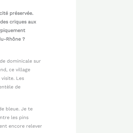
cité préservée.
 des criques aux
typiquement
-du-Rhône ?
ade dominicale sur
nd, ce village
isite. Les
entèle de
e bleue. Je te
tre les pins
nent encore relever