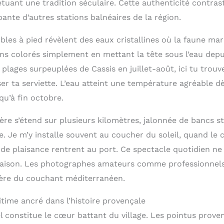
étuant une tradition séculaire. Cette authenticité contras
pante d’autres stations balnéaires de la région.
bles à pied révèlent des eaux cristallines où la faune mar
ns colorés simplement en mettant la tête sous l’eau depui
lages surpeuplées de Cassis en juillet-août, ici tu trouv
er ta serviette. L’eau atteint une température agréable d
qu’à fin octobre.
re s’étend sur plusieurs kilomètres, jalonnée de bancs 
e. Je m’y installe souvent au coucher du soleil, quand le ci
de plaisance rentrent au port. Ce spectacle quotidien ne 
 saison. Les photographes amateurs comme professionnels
lière du couchant méditerranéen.
time ancré dans l’histoire provençale
el constitue le cœur battant du village. Les pointus prov