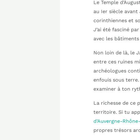
Le Temple d’August
au Ier siècle avant
corinthiennes et s
J’ai été fasciné pa
avec les bâtiments
Non loin de là, le 
entre ces ruines mi
archéologues contin
enfouis sous terre. 
examiner à ton ry
La richesse de ce 
territoire. Si tu ap
d’Auvergne-Rhône-A
propres trésors ar