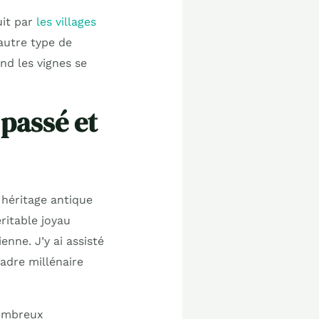
uit par
les villages
 autre type de
d les vignes se
 passé et
 héritage antique
ritable joyau
enne. J’y ai assisté
cadre millénaire
nombreux