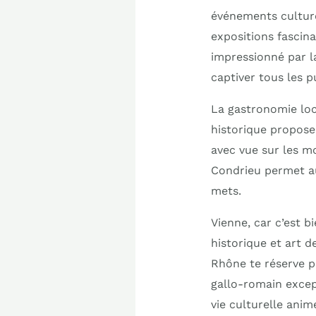
événements culture
expositions fascina
impressionné par la
captiver tous les p
La gastronomie loc
historique proposen
avec vue sur les m
Condrieu permet au
mets.
Vienne, car c’est bi
historique et art d
Rhône te réserve p
gallo-romain excep
vie culturelle anim