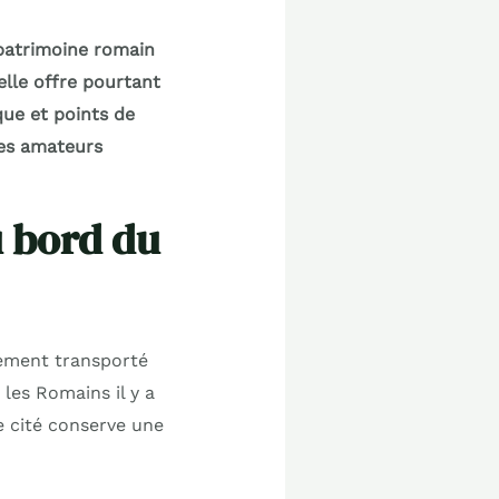
 patrimoine romain
lle offre pourtant
que et points de
les amateurs
 bord du
lement transporté
les Romains il y a
e cité conserve une