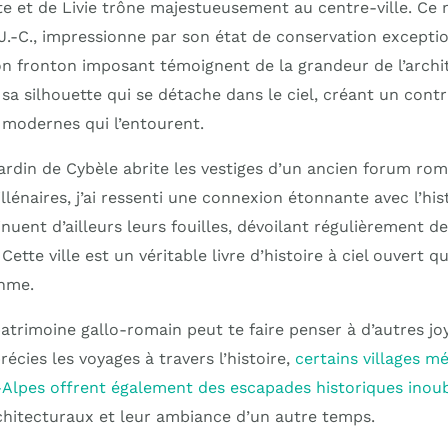
e et de Livie trône majestueusement au centre-ville. Ce
 J.-C., impressionne par son état de conservation excepti
on fronton imposant témoignent de la grandeur de l’archi
r sa silhouette qui se détache dans le ciel, créant un contr
 modernes qui l’entourent.
Jardin de Cybèle abrite les vestiges d’un ancien forum rom
llénaires, j’ai ressenti une connexion étonnante avec l’his
uent d’ailleurs leurs fouilles, dévoilant régulièrement d
Cette ville est un véritable livre d’histoire à ciel ouvert 
thme.
patrimoine gallo-romain peut te faire penser à d’autres j
précies les voyages à travers l’histoire,
certains villages m
lpes offrent également des escapades historiques inoub
chitecturaux et leur ambiance d’un autre temps.