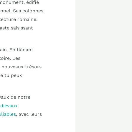
 monument, édifié
onnel. Ses colonnes
tecture romaine.
aste saisissant
ain. En flânant
toire. Les
e nouveaux trésors
que tu peux
oyaux de notre
édiévaux
liables
, avec leurs