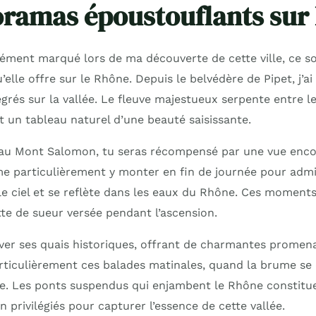
ramas époustouflants sur 
ément marqué lors de ma découverte de cette ville, ce so
elle offre sur le Rhône. Depuis le belvédère de Pipet, j’
rés sur la vallée. Le fleuve majestueux serpente entre le
t un tableau naturel d’une beauté saisissante.
’au Mont Salomon, tu seras récompensé par une vue enco
ime particulièrement y monter en fin de journée pour adm
 le ciel et se reflète dans les eaux du Rhône. Ces momen
te de sueur versée pendant l’ascension.
erver ses quais historiques, offrant de charmantes prome
particulièrement ces balades matinales, quand la brume s
e. Les ponts suspendus qui enjambent le Rhône constitu
n privilégiés pour capturer l’essence de cette vallée.