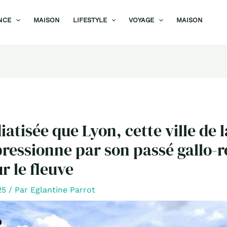
NCE
MAISON
LIFESTYLE
VOYAGE
MAISON
atisée que Lyon, cette ville de l
essionne par son passé gallo-r
r le fleuve
025
/ Par
Eglantine Parrot