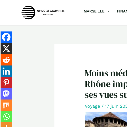
Aller
MARSEILLE
FINA
au
contenu
Moins médi
Rhône impr
ses vues su
Voyage
/
17 juin 2