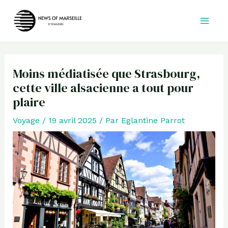
Aller
au
contenu
Moins médiatisée que Strasbourg,
cette ville alsacienne a tout pour
plaire
Voyage
/
19 avril 2025
/ Par
Eglantine Parrot