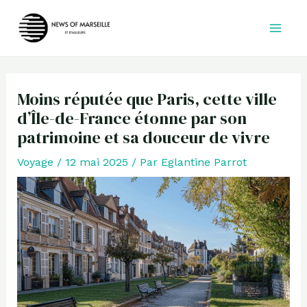
Aller
au
contenu
Moins réputée que Paris, cette ville
d’Île-de-France étonne par son
patrimoine et sa douceur de vivre
Voyage
/
12 mai 2025
/ Par
Eglantine Parrot