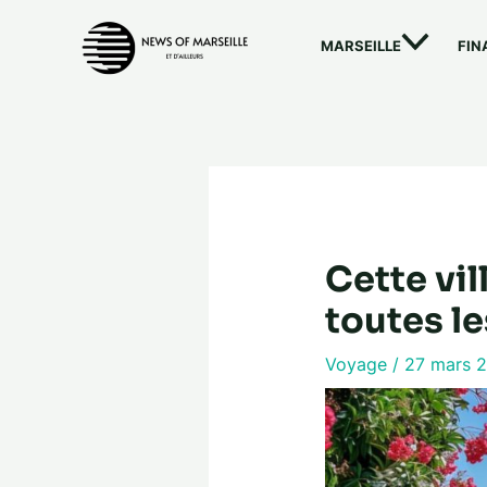
Aller
au
MARSEILLE
FIN
contenu
Cette vil
toutes l
Voyage
/
27 mars 