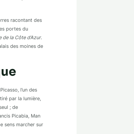
erres racontant des
nes portes du
e de la Côte d’Azur
.
alais des moines de
que
Picasso, l’un des
iré par la lumière,
seul ; de
ancis Picabia, Man
me sens marcher sur