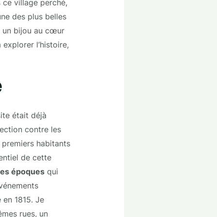
 ce village perché,
une des plus belles
, un bijou au cœur
explorer l’histoire,
e
te était déjà
ection contre les
 premiers habitants
entiel de cette
des époques
qui
événements
e en 1815. Je
mêmes rues, un