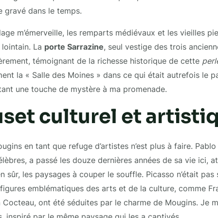
e gravé dans le temps.
llage m’émerveille, les remparts médiévaux et les vieilles pi
 lointain. La
porte Sarrazine
, seul vestige des trois ancien
fièrement, témoignant de la richesse historique de cette
perl
nt la « Salle des Moines » dans ce qui était autrefois le p
utant une touche de mystère à ma promenade.
set culturel et artisti
gins en tant que refuge d’artistes n’est plus à faire. Pablo 
élèbres, a passé les douze dernières années de sa vie ici, att
ien sûr, les paysages à couper le souffle. Picasso n’était pas 
figures emblématiques des arts et de la culture, comme Fr
 Cocteau, ont été séduites par le charme de Mougins. Je 
s, inspiré par le même paysage qui les a captivés.