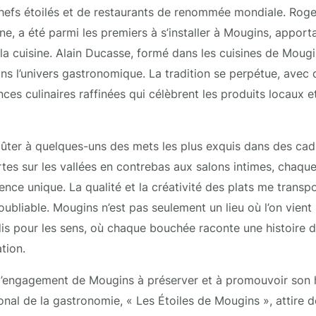
hefs étoilés et de restaurants de renommée mondiale. Roge
e, a été parmi les premiers à s’installer à Mougins, apporta
 la cuisine. Alain Ducasse, formé dans les cuisines de Mougi
s l’univers gastronomique. La tradition se perpétue, avec
ces culinaires raffinées qui célèbrent les produits locaux e
oûter à quelques-uns des mets les plus exquis dans des cad
tes sur les vallées en contrebas aux salons intimes, chaque
nce unique. La qualité et la créativité des plats me transp
ubliable. Mougins n’est pas seulement un lieu où l’on vient 
s pour les sens, où chaque bouchée raconte une histoire d
ation.
 l’engagement de Mougins à préserver et à promouvoir son h
ional de la gastronomie, « Les Étoiles de Mougins », attire 