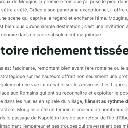
eux de Mougins la première fois que j’ai posé le pied dans
s’être arrêté. Grâce à son panorama exceptionnel, il offre 
 une scène qui captive le regard et enchante l’âme. Mougins
t bien plus qu’une simple destination ; c’est une invitation à 
stronomie dans un cadre absolument magnifique.
toire richement tissé
s est fascinante, remontant bien avant l’ère romaine où le si
 stratégique sur les hauteurs offrait non seulement une prot
galement une vue imprenable sur les environs. Les Ligures,
place aux Romains qui ont su reconnaître et exploiter le pot
e dans les ruelles en spirale du village,
flânant au rythme 
ractère. Mougins a été un témoin silencieux de nombreux 
ris le passage de Napoléon lors de son retour de l’île d’Elb
, imaginant l’empereur et ses troupes qui traversaient ces 