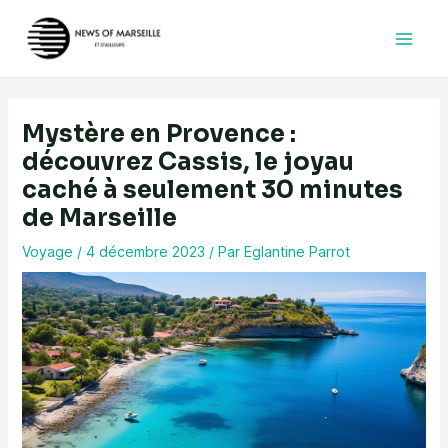
Aller
au
contenu
Mystère en Provence :
découvrez Cassis, le joyau
caché à seulement 30 minutes
de Marseille
Voyage
/
4 décembre 2023
/ Par
Eglantine Parrot