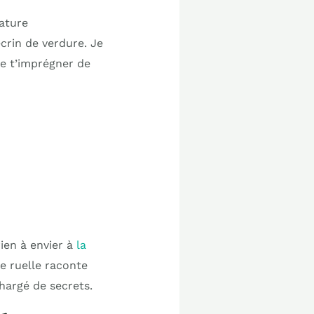
nature
crin de verdure. Je
de t’imprégner de
rien à envier à
la
e ruelle raconte
hargé de secrets.