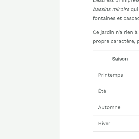
L’eau est omniprés
bassins miroirs
qui 
fontaines et casca
Ce jardin n’a rien 
propre caractère, 
Saison
Printemps
Été
Automne
Hiver