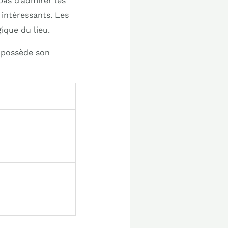
as d’admirer les
 intéressants. Les
ique du lieu.
Il possède son