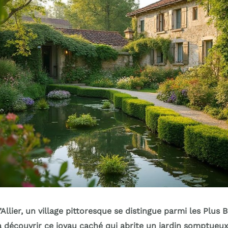
Allier, un village pittoresque se distingue parmi les Plus 
 à découvrir ce joyau caché qui abrite un jardin somptueux