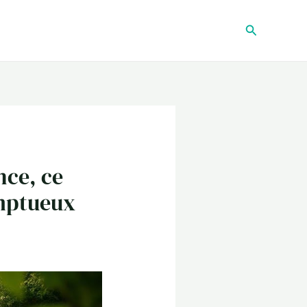
Recherche
nce, ce
omptueux