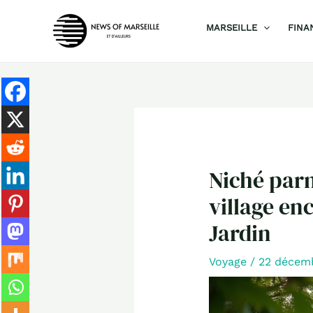
Aller
MARSEILLE
FINA
au
contenu
Niché parm
village en
Jardin
Voyage
/
22 décem