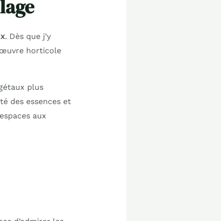
llage
ux
. Dès que j’y
d’œuvre horticole
égétaux plus
ité des essences et
 espaces aux