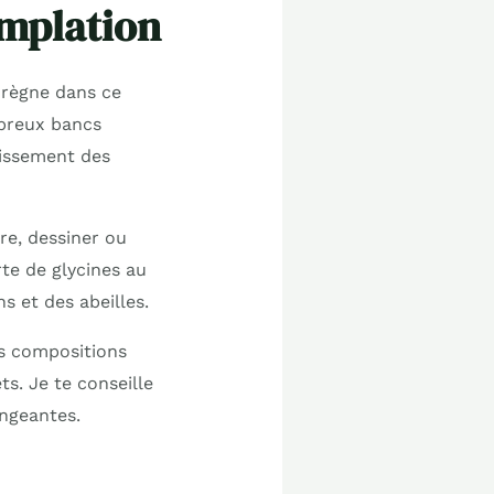
emplation
 règne dans ce
mbreux bancs
uissement des
ire, dessiner ou
te de glycines au
s et des abeilles.
es compositions
s. Je te conseille
angeantes.