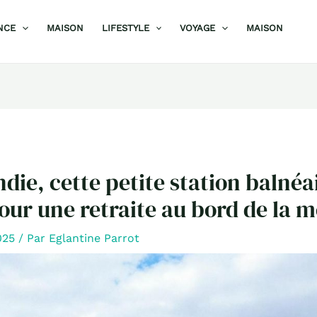
NCE
MAISON
LIFESTYLE
VOYAGE
MAISON
ie, cette petite station balnéai
pour une retraite au bord de la m
025
/ Par
Eglantine Parrot