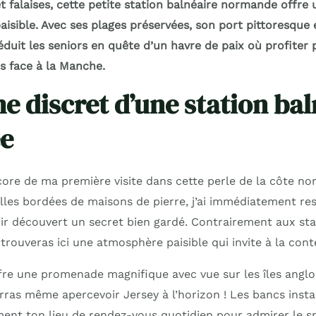
 falaises, cette petite station balnéaire normande offre 
aisible. Avec ses plages préservées, son port pittoresque
éduit les seniors en quête d’un havre de paix où profiter
s face à la Manche.
e discret d’une station bal
ée
ore de ma première visite dans cette perle de la côte n
lles bordées de maisons de pierre, j’ai immédiatement re
oir découvert un secret bien gardé. Contrairement aux sta
trouveras ici une atmosphère paisible qui invite à la con
fre une promenade magnifique avec vue sur les îles angl
rras même apercevoir Jersey à l’horizon ! Les bancs instal
ent ton lieu de rendez-vous quotidien pour admirer le 