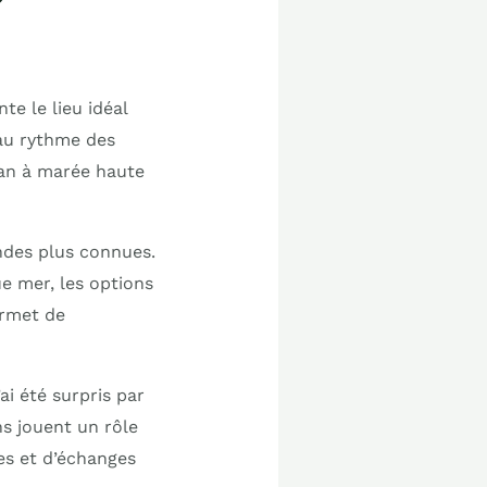
e le lieu idéal
 au rythme des
éan à marée haute
ndes plus connues.
e mer, les options
ermet de
i été surpris par
ons jouent un rôle
es et d’échanges