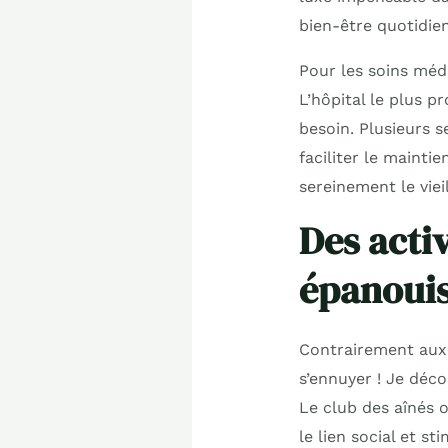
bien-être quotidien
Pour les soins médi
L’hôpital le plus p
besoin. Plusieurs 
faciliter le mainti
sereinement le viei
Des activ
épanoui
Contrairement aux i
s’ennuyer ! Je déco
Le club des aînés o
le lien social et sti