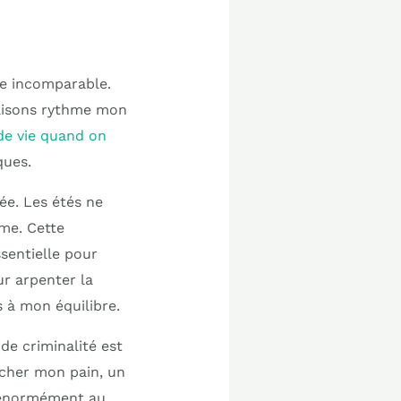
vie incomparable.
saisons rythme mon
 de vie quand on
ques.
ée. Les étés ne
ime. Cette
sentielle pour
ur arpenter la
 à mon équilibre.
 de criminalité est
rcher mon pain, un
e énormément au