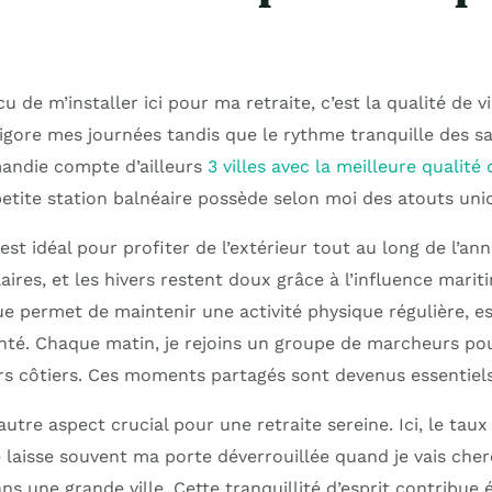
u de m’installer ici pour ma retraite, c’est la qualité de 
evigore mes journées tandis que le rythme tranquille des 
andie compte d’ailleurs
3 villes avec la meilleure qualité
petite station balnéaire possède selon moi des atouts uni
st idéal pour profiter de l’extérieur tout au long de l’ann
aires, et les hivers restent doux grâce à l’influence marit
e permet de maintenir une activité physique régulière, es
santé. Chaque matin, je rejoins un groupe de marcheurs po
ers côtiers. Ces moments partagés sont devenus essentiels
autre aspect crucial pour une retraite sereine. Ici, le taux
e laisse souvent ma porte déverrouillée quand je vais che
ns une grande ville. Cette tranquillité d’esprit contribu