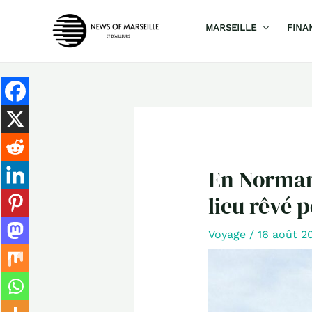
Aller
MARSEILLE
FINA
au
contenu
En Normand
lieu rêvé 
Voyage
/
16 août 2