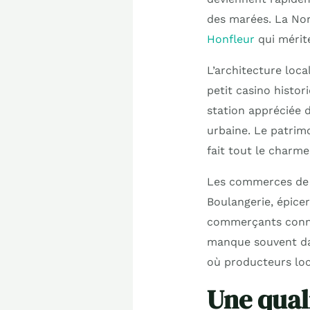
des marées. La Nor
Honfleur
qui mérite
L’architecture loca
petit casino histor
station appréciée d
urbaine. Le patrim
fait tout le charme
Les commerces de p
Boulangerie, épice
commerçants connai
manque souvent dan
où producteurs loc
Une qual