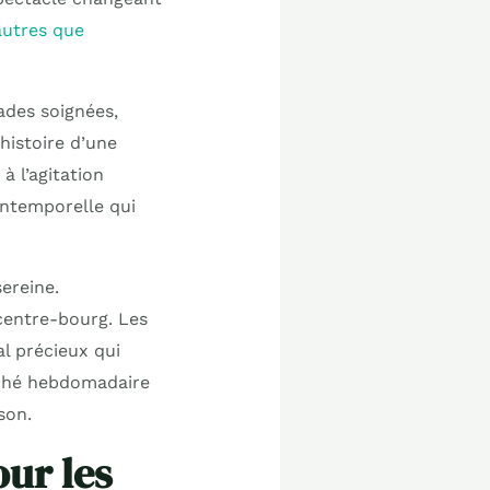
autres que
ades soignées,
histoire d’une
à l’agitation
intemporelle qui
ereine.
 centre-bourg. Les
l précieux qui
rché hebdomadaire
son.
our les