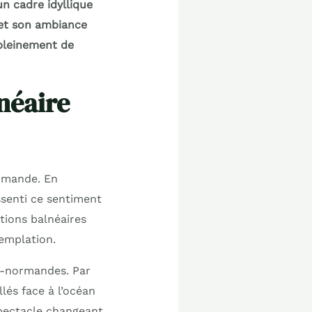
un cadre idyllique
 et son ambiance
 pleinement de
néaire
ormande. En
ssenti ce sentiment
tions balnéaires
templation.
o-normandes. Par
lés face à l’océan
spectacle changeant