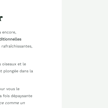
r
à encore,
ditionnelles
s rafraîchissantes,
s oiseaux et le
st plongée dans la
our vous le
a fois dépaysante
uce comme un