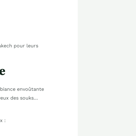
akech pour leurs
e
ambiance envoûtante
joyeux des souks…
x :