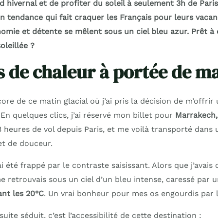
id hivernal et de profiter du soleil à seulement 3h de Paris
n tendance qui fait craquer les Français pour leurs vacanc
nomie et détente se mêlent sous un ciel bleu azur. Prêt 
oleillée ?
s de chaleur à portée de m
re de ce matin glacial où j’ai pris la décision de m’offrir
. En quelques clics, j’ai réservé mon billet pour
Marrakech,
 3 heures de vol depuis Paris, et me voilà transporté dans
et de douceur.
i été frappé par le contraste saisissant. Alors que j’avais 
 me retrouvais sous un ciel d’un bleu intense, caressé par 
ant les 20°C
. Un vrai bonheur pour mes os engourdis par l’
uite séduit, c’est l’accessibilité de cette destination :