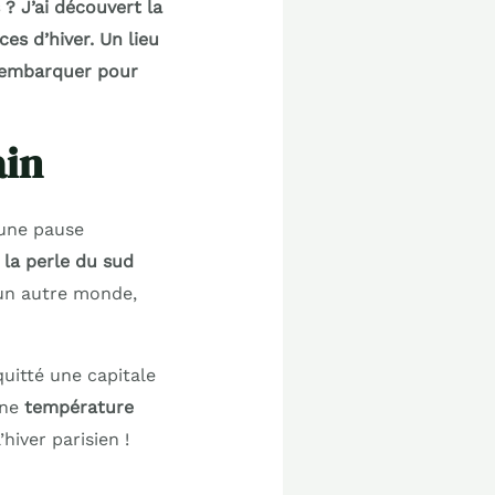
 ? J’ai découvert la
es d’hiver. Un lieu
à embarquer pour
ain
 une pause
 la perle du sud
 un autre monde,
quitté une capitale
une
température
hiver parisien !