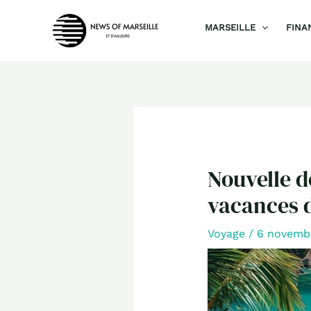
Aller
MARSEILLE
FINA
au
contenu
Nouvelle d
vacances d’
Voyage
/
6 novemb