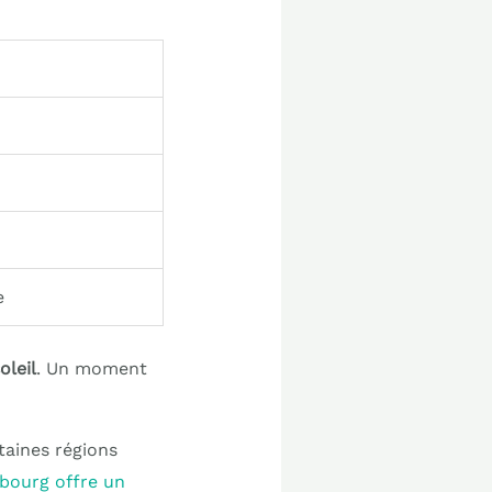
e
leil
. Un moment
rtaines régions
sbourg offre un